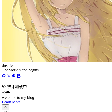
分类
13
标签
58
总字数
243,968
运行天数
166
天
最后活动
40
天前
标签
acwing
ai
algorithm
angular
aws
bash
blog
c
caapp
deploy
discover
doc
docker
elasticSearch
github
github-action
html
inHand
IO
java
javaScript
language
lfs
life
linux
llm
meeting
mental
multi-prog
network
nodejs
notion
numpy
os
pandas
plugin
pyspider
python
rabbitMQ
recomand
redis
regex
school
self
spider
springAMQP
springCloud
SVN
theory
thinking
transaction
ts
vscode
wallet
web
web3
数据处理
环境