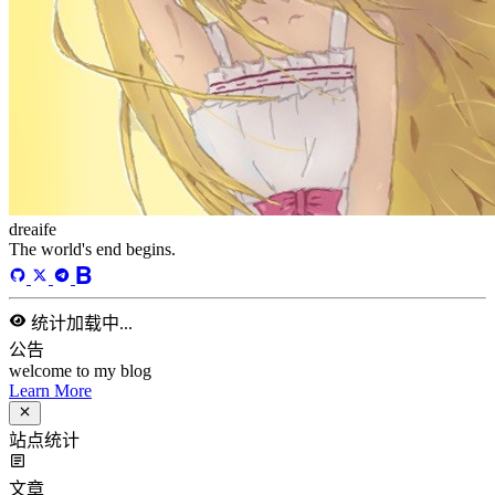
更多
归档
71
algorithm
5
BACKEND
2
cs-base
29
FRONTEND
5
gal
2
infra
5
life
3
middle-side
5
plugin
1
prog-side
4
psycho
1
spider
4
WEB3
5
个人危机管理和未来收入规划
2025-01-23
life
1383 字
面对未来可能的经济危机和自然灾害，首先需要确保生命安全
并选择相对安全的居住地。其次，维持工签和提高收入是应对
金融危机的关键，期望通过稳定的工资和被动收入来维持生
活。工作提供稳定现金流，而产品销售则能带来长期收益，需
做好市场调研。最后，资产积累后应考虑理财，以实现财富增
值。
# thinking
# life