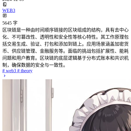
基于 Nest.js 和 Angular 的竞价平台-以及Jest测试和CICD
2024-12-07
BACKEND
1887 字
该项目是一个基于Nest.js和Angular的竞价平台，提供用户注
册、项目管理和投标管理功能，使用PostgreSQL作为数据库，
并通过Swagger生成API文档。后端实现了安全认证，使用
AWS Cognito进行用户身份验证。前端构建了用户友好的界
面，支持项目展示和投标管理。项目使用Jest进行测试，确保
代码质量，并通过GitHub Actions实现持续集成和部署。
# nodejs
# ts
# aws