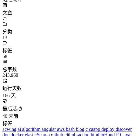
标签
58
总字数
243,968
运行天数
166
天
最后活动
40
天前
标签
acwing
ai
algorithm
angular
aws
bash
blog
c
caapp
deploy
discover
doc
docker
elasticSearch
github
github-action
html
inHand
IO
java
javaScript
language
lfs
life
linux
llm
meeting
mental
multi-prog
network
nodejs
notion
numpy
os
pandas
plugin
pyspider
python
rabbitMQ
recomand
redis
regex
school
self
spider
springAMQP
springCloud
SVN
theory
thinking
transaction
ts
vscode
wallet
web
web3
数据处理
环境
更多
分类