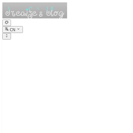
CN
dreaife的休憩小
栈
Dreams are the seedlings of reality.