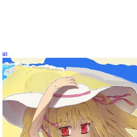
dreaife
The world's end begins.
统计加载中...
公告
welcome to my blog
Learn More
站点统计
文章
71