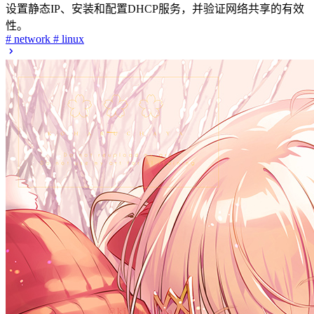
区块链是一种由时间顺序链接的区块组成的结构，具有去中心
化、不可篡改性、透明性和安全性等核心特性。其工作原理包
括交易生成、验证、打包和添加到链上。应用场景涵盖加密货
币、供应链管理、金融服务等。面临的挑战包括扩展性、能耗
问题和用户教育。区块链的底层逻辑基于分布式账本和共识机
制，确保数据的安全与一致性。
# web3
# theory