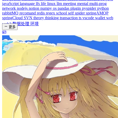
algorithm
BACKEND
cs-base
FRONTEND
gal
infra
life
5
2
29
5
2
5
3
middle-side
plugin
prog-side
psycho
spider
WEB3
5
1
4
1
4
5
更多
分类
algorithm
BACKEND
cs-base
FRONTEND
gal
infra
life
5
2
29
5
2
5
3
middle-side
plugin
prog-side
psycho
spider
WEB3
5
1
4
1
4
5
更多
分类
algorithm
BACKEND
cs-base
FRONTEND
gal
infra
life
5
2
29
5
2
5
3
middle-side
plugin
prog-side
psycho
spider
WEB3
5
1
4
1
4
5