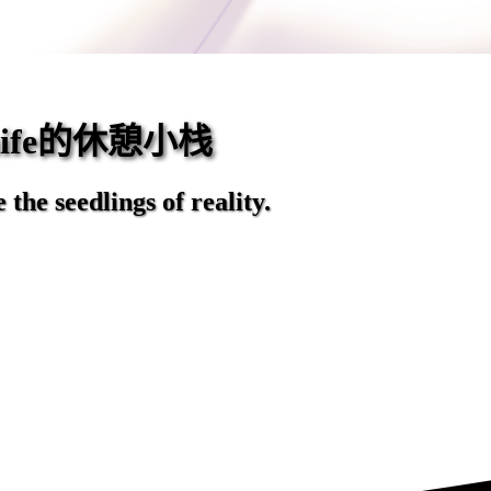
eaife的休憩小栈
the seedlings of reality.