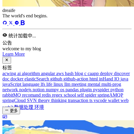
58
总字数
243,968
运行天数
169
天
最后活动
43
天前
标签
acwing
ai
algorithm
angular
aws
bash
blog
c
caapp
deploy
discover
doc
docker
elasticSearch
github
github-action
html
inHand
IO
java
javaScript
language
lfs
life
linux
llm
meeting
mental
multi-prog
network
nodejs
notion
numpy
os
pandas
plugin
pyspider
python
rabbitMQ
recomand
redis
regex
school
self
spider
springAMQP
springCloud
SVN
theory
thinking
transaction
ts
vscode
wallet
web
web3
数据处理
环境
更多