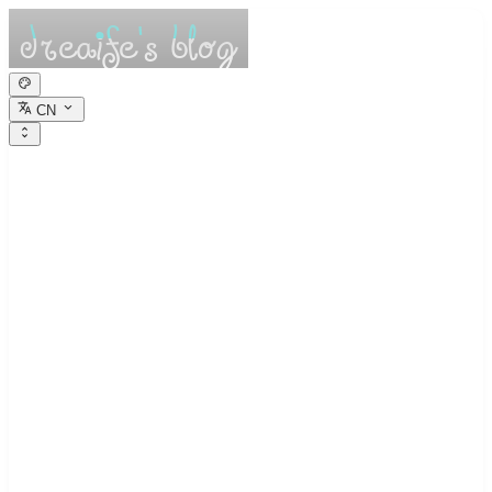
CN
dreaife的休憩小
栈
Dreams are the seedlings of reality.
Java threadLocal