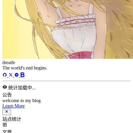
总字数
243,968
运行天数
167
天
最后活动
41
天前
标签
acwing
ai
algorithm
angular
aws
bash
blog
c
caapp
deploy
discover
doc
docker
elasticSearch
github
github-action
html
inHand
IO
java
javaScript
language
lfs
life
linux
llm
meeting
mental
multi-prog
network
nodejs
notion
numpy
os
pandas
plugin
pyspider
python
rabbitMQ
recomand
redis
regex
school
self
spider
springAMQP
springCloud
SVN
theory
thinking
transaction
ts
vscode
wallet
web
web3
数据处理
环境
更多
分类
algorithm
BACKEND
cs-base
FRONTEND
gal
infra
life
5
2
29
5
2
5
3
middle-side
plugin
prog-side
psycho
spider
WEB3
5
1
4
1
4
5