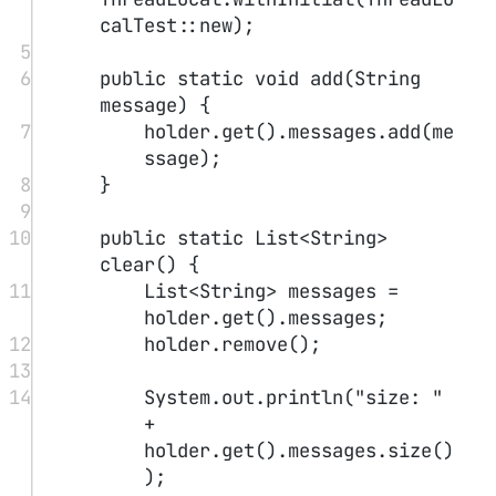
20
System.out.
println
(holder.
ge
t
().messages);
21
ThreadLocalTest.
clear
();
22
}
23
}
打印结果：
1
[testsetestse]
2
size: 0
ThreadLocal
对象可以提供线程局部变量，每个线程
Thread
拥有一份自己的
副本变量
，多个线程互不干扰。
ThreadLocal
的数据结构
#