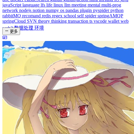
dreaife
The world's end begins.
统计加载中...
公告
welcome to my blog
Learn More
站点统计
文章
71
分类
13
标签
58