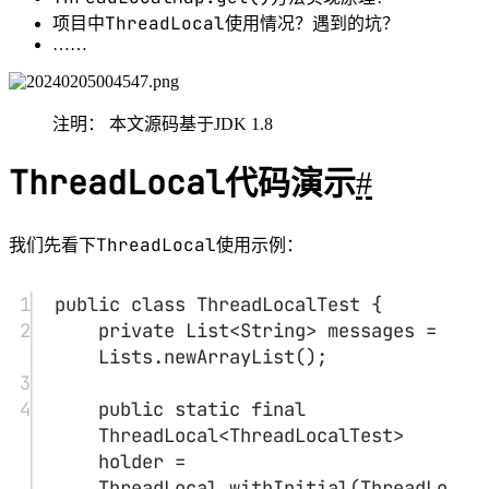
8
}
9
10
public
static
 List<
String
> 
clear
() {
11
List<
String
> messages 
=
holder.
get
().messages;
12
holder.
remove
();
13
14
System.out.
println
(
"size: "
+
holder.
get
().messages.
size
()
);
15
return
 messages;
16
}
17
18
public
static
void
main
(
String
[] 
args
) {
19
ThreadLocalTest.
add
(
"testset
estse"
);