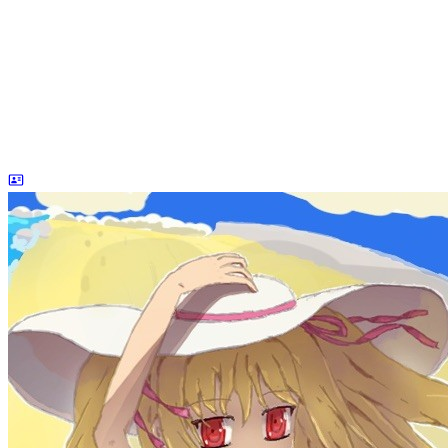
dreaife
The world's end begins.
统计加载中...
公告
welcome to my blog
Learn More
标签
acwing
ai
algorithm
angular
aws
bash
blog
c
caapp
deploy
discover
doc
docker
elasticSearch
github
github-action
html
inHand
IO
java
javaScript
language
lfs
life
linux
llm
meeting
mental
multi-prog
network
nodejs
notion
numpy
os
pandas
plugin
pyspider
python
rabbitMQ
recomand
redis
regex
school
self
spider
springAMQP
springCloud
SVN
theory
thinking
transaction
ts
vscode
wallet
web
web3
数据处理
环境
更多