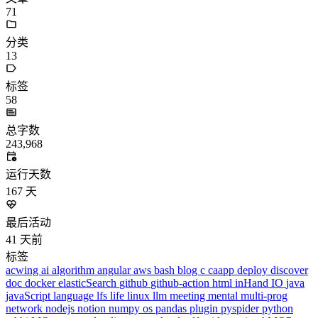
更多
分类
algorithm
BACKEND
cs-base
FRONTEND
gal
infra
life
5
2
29
5
2
5
3
middle-side
plugin
prog-side
psycho
spider
WEB3
5
1
4
1
4
5
更多
分类
algorithm
BACKEND
cs-base
FRONTEND
gal
infra
life
5
2
29
5
2
5
3
middle-side
plugin
prog-side
psycho
spider
WEB3
5
1
4
1
4
5
更多