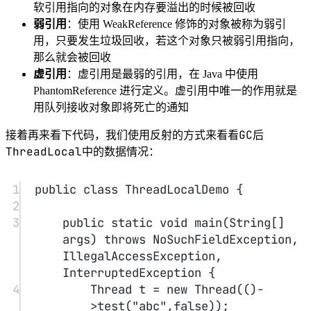
10
t2.
join
();
11
}
12
13
private
static
void
test
(String 
s
,
boolean
isGC
)  {
14
try
 {
15
new
 ThreadLocal<>().
set
(s);
16
if
 (isGC) {
17
System.
gc
();
18
}
19
Thread t 
=
Thread.
currentThread
();
20
Class<
?
extends
Thread
> clz
=
 t.
getClass
();
21
Field field 
=
clz.
getDeclaredField
(
"threa
Locals"
);
22
field.
setAccessible
(
true
);
23
Object ThreadLocalMap 
=