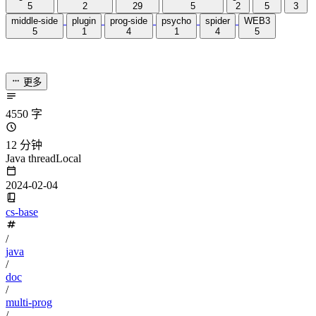
一下：
ThreadLocal
的 key 是
弱引用
，那么
ThreadLocal.get()
在
的时候，发生
GC
之后，key
是否为
null
？
ThreadLocal
ThreadLocalMap
中
的
数据结构
？
ThreadLocalMap
的
Hash 算法
？
ThreadLocalMap
中
Hash 冲突
如何解决？
ThreadLocalMap
的
扩容机制
？
ThreadLocalMap
中
过期 key 的清理机制
？
探测式清
理
和
启发式清理
流程？
ThreadLocalMap.set()
方法实现原理？
ThreadLocalMap.get()
方法实现原理？
ThreadLocal
项目中
使用情况？遇到的坑？
……
注明： 本文源码基于JDK 1.8