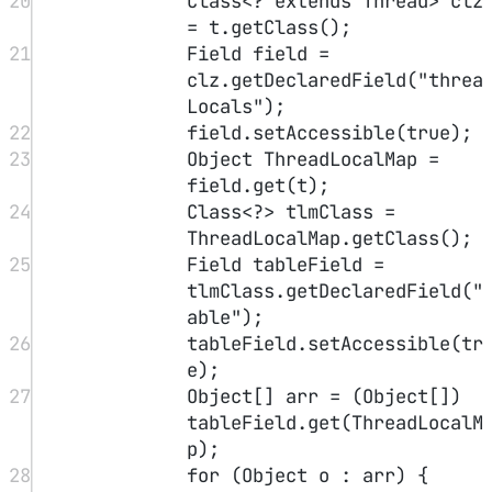
=
entryClass.
getSuper
lass
().
getSuperclas
().
getDeclaredField
"referent"
);
33
valueField.
setAcces
ible
(
true
);
34
referenceField.
setA
cessible
(
true
);
35
System.out.
println
(
tring.
format
(
"弱引用
key:%s,值:%s"
, 
referenceField.
get
(
), 
valueField.
get
(o)))
36
}
37
}
38
} 
catch
 (Exception 
e
) {