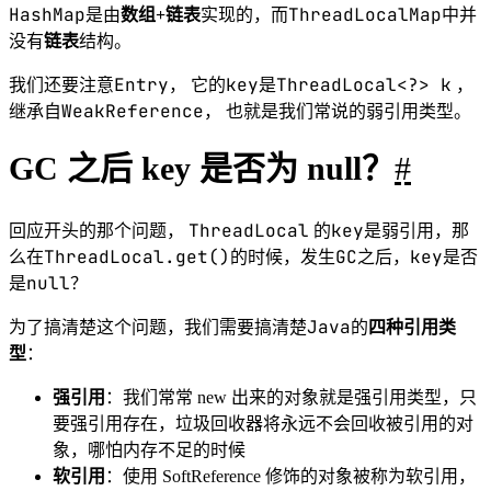
GC
接着再来看下代码，我们使用反射的方式来看看
后
ThreadLocal
中的数据情况：
1
public
class
ThreadLocalDemo
 {
2
3
public
static
void
main
(
String
[] 
args
) 
throws
 NoSuchFieldException, 
IllegalAccessException, 
InterruptedException {
4
Thread t 
=
new
Thread
(()
-
>
test
(
"abc"
,
false
));
5
t.
start
();
6
t.
join
();
7
System.out.
println
(
"--gc后--"
);
8
Thread t2 
=
new
Thread
(() 
->
test
(
"def"
, 
true
));
9
t2.
start
();