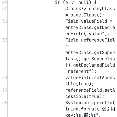
39
e.
printStackTrace
();
40
}
41
}
42
}
结果如下：
1
弱引用
key:java.lang.ThreadLocal@433619b6,
值:abc
2
弱引用
key:java.lang.ThreadLocal@418a15e3,
值:java.lang.ref.SoftReference@bf97a1
2
3
--gc后--
4
弱引用key:null,值:def