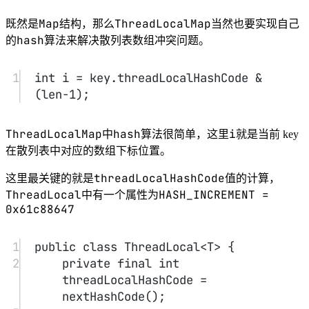
7
8
private
static
int
nextHashCode
() {
9
return
nextHashCode.
getAndAdd
(HASH_
INCREMENT);
10
}
11
12
static
class
ThreadLocalMap
 {
13
ThreadLocalMap
(ThreadLocal<
?
> 
firstKey
, Object 
firstValue
) {
14
table 
=
new
Entry
[INITIAL_CAPACITY];
15
int
 i 
=
firstKey.threadLocalHash
Code 
&
 (INITIAL_CAPACITY 
-
1
);