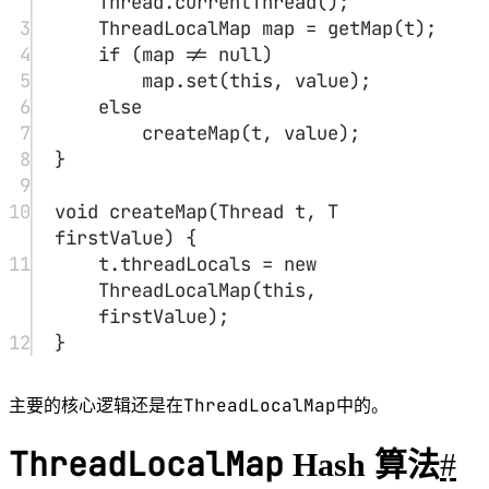
ThreadLocalMap
hash
i
中
算法很简单，这里
就是当前 key
在散列表中对应的数组下标位置。
threadLocalHashCode
这里最关键的就是
值的计算，
ThreadLocal
HASH_INCREMENT =
中有一个属性为
0x61c88647
1
public
class
ThreadLocal
<
T
> {
2
private
final
int
threadLocalHashCode 
=
nextHashCode
();
3
4
private
static
 AtomicInteger 
nextHashCode 
=
new
AtomicInteger
();
5
6
private
static
final
int
HASH_INCREMENT 
=
0x61c88647
;