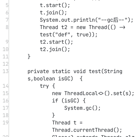
field.
get
(t);
24
Class<
?
> tlmClass 
=
ThreadLocalMap.
getClass
();
25
Field tableField 
=
tlmClass.
getDeclaredField
(
"
able"
);
26
tableField.
setAccessible
(
tr
e
);
27
Object
[] arr 
=
 (
Object
[]) 
tableField.
get
(ThreadLocalM
p);
28
for
 (Object o 
:
 arr) {
29
if
 (o 
!=
null
) {
30
Class<
?
> entryCla
=
 o.
getClass
();
31
Field valueField 
=
entryClass.
getDecla
edField
(
"value"
);
32