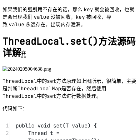
9
10
void
createMap
(Thread t, T 
firstValue) {
11
t.threadLocals 
=
new
ThreadLocalMap
(
this
, 
firstValue);
12
}
ThreadLocalMap
主要的核心逻辑还是在
中的。
ThreadLocalMap
Hash 算法
#
Map
ThreadLocalMap
既然是
结构，那么
当然也要实现自己
hash
的
算法来解决散列表数组冲突问题。
1
int
 i 
=
 key.threadLocalHashCode 
&
(len
-
1
);