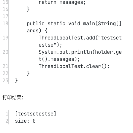
Thread
ThreadLocal.ThreadLocalMap
类有一个类型为
threadLocals
的实例变量
，也就是说每个线程有一个自己
ThreadLocalMap
的
。
ThreadLocalMap
有自己的独立实现，可以简单地将它的
key
ThreadLocal
value
视作
，
为代码中放入的值（实际上
key
ThreadLocal
并不是
本身，而是它的一个
弱引用
）。
ThreadLocal
每个线程在往
里放值的时候，都会往自己的
ThreadLocalMap
ThreadLocal
里存，读也是以
作为引
map
key
用，在自己的
里找对应的
，从而实现了
线程隔离
。
ThreadLocalMap
HashMap
有点类似
的结构，只是
HashMap
ThreadLocalMap
是由
数组+链表
实现的，而
中并
没有
链表
结构。
Entry
key
ThreadLocal<?> k
我们还要注意
， 它的
是
，
WeakReference
继承自
， 也就是我们常说的弱引用类型。
GC 之后 key 是否为 null？
#