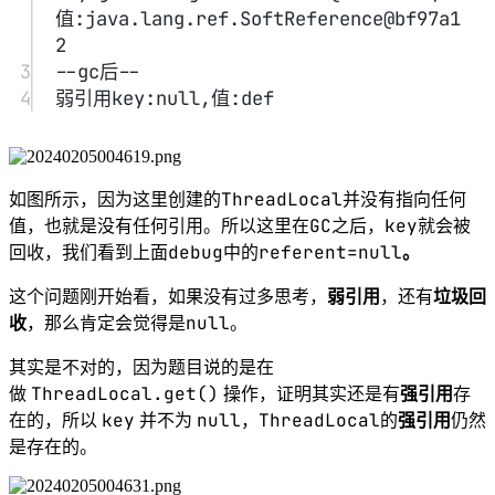
详解
#
ThreadLocal
set
中的
方法原理如上图所示，很简单，主要
ThreadLocalMap
是判断
是否存在，然后使用
ThreadLocal
set
中的
方法进行数据处理。
代码如下：
1
public
void
set
(T value) {
2
Thread t 
=
Thread.
currentThread
();
3
ThreadLocalMap map 
=
getMap
(t);
4
if
 (map 
!=
null
)
5
map.
set
(
this
, value);
6
else
7
createMap
(t, value);
8
}