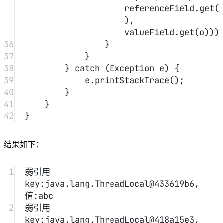
ThreadLocal
如图所示，因为这里创建的
并没有指向任何
GC
key
值，也就是没有任何引用。所以这里在
之后，
就会被
debug
referent=null
回收，我们看到上面
中的
。
这个问题刚开始看，如果没有过多思考，
弱引用
，还有
垃圾回
null
收
，那么肯定会觉得是
。
其实是不对的，因为题目说的是在
ThreadLocal.get()
做
操作，证明其实还是有
强引用
存
key
null
ThreadLocal
在的，所以
并不为
，
的
强引用
仍然
是存在的。
key
如果我们的
强引用
不存在的话，那么
就会被回收，也就
value
key
是会出现我们
没被回收，
被回收，导
value
致
永远存在，出现内存泄漏。
ThreadLocal.set()
方法源码