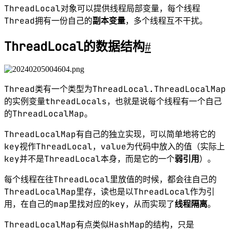
ThreadLocal
key
回应开头的那个问题，
的
是弱引用，那
ThreadLocal.get()
GC
key
么在
的时候，发生
之后，
是否
null
是
？
Java
为了搞清楚这个问题，我们需要搞清楚
的
四种引用类
型
：
强引用
：我们常常 new 出来的对象就是强引用类型，只
要强引用存在，垃圾回收器将永远不会回收被引用的对
象，哪怕内存不足的时候
软引用
：使用 SoftReference 修饰的对象被称为软引用，
软引用指向的对象在内存要溢出的时候被回收
弱引用
：使用 WeakReference 修饰的对象被称为弱引
用，只要发生垃圾回收，若这个对象只被弱引用指向，
那么就会被回收
虚引用
：虚引用是最弱的引用，在 Java 中使用
PhantomReference 进行定义。虚引用中唯一的作用就是
用队列接收对象即将死亡的通知