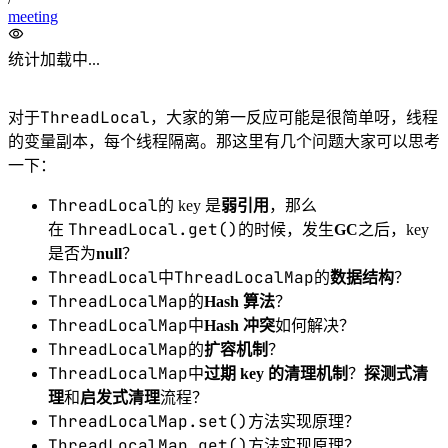
ThreadLocal
代码演示
#
ThreadLocal
我们先看下
使用示例：
1
public
class
ThreadLocalTest
 {
2
private
 List<
String
> messages 
=
Lists.
newArrayList
();
3
4
public
static
final
ThreadLocal<
ThreadLocalTest
> 
holder 
=
ThreadLocal.
withInitial
(ThreadLo
calTest
::new
);
5
6
public
static
void
add
(String 
message
) {
7
holder.
get
().messages.
add
(me
ssage);