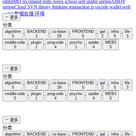
4550 字
12 分钟
Java threadLocal
2024-02-04
cs-base
/
java
/
doc
/
multi-prog
/
meeting
统计加载中...
ThreadLocal
对于
，大家的第一反应可能是很简单呀，线程
的变量副本，每个线程隔离。那这里有几个问题大家可以思考