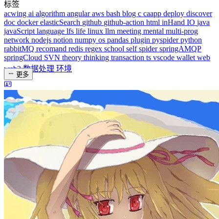
dreaife
The world's end begins.
统计加载中...
公告
welcome to my blog
Learn More
站点统计
文章
71
分类
13