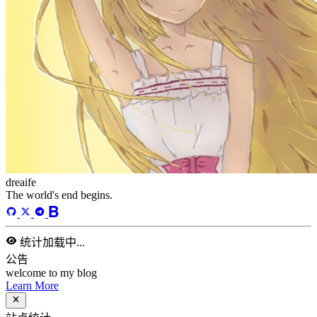
标签
58
总字数
243,968
运行天数
167
天
最后活动
41
天前
标签
acwing
ai
algorithm
angular
aws
bash
blog
c
caapp
deploy
discover
doc
docker
elasticSearch
github
github-action
html
inHand
IO
java
javaScript
language
lfs
life
linux
llm
meeting
mental
multi-prog
network
nodejs
notion
numpy
os
pandas
plugin
pyspider
python
rabbitMQ
recomand
redis
regex
school
self
spider
springAMQP
springCloud
SVN
theory
thinking
transaction
ts
vscode
wallet
web
web3
数据处理
环境
更多