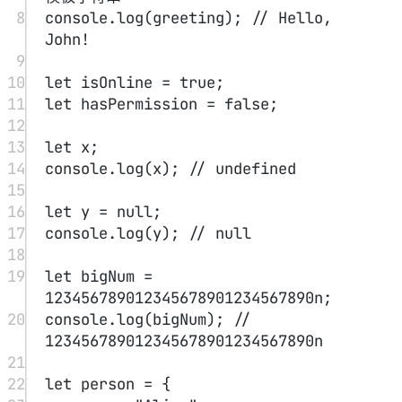
1
const
age
=
18
;
2
const
message
=
 age 
>=
18
?
"Adult"
:
"Minor"
;
3
console.
log
(message);
逻辑运算符
if
条件中经常使用逻辑运算符，结合多个条件判断。
逻辑与（&&）
：所有条件为真时，返回真。
逻辑或（||）
：只要有一个条件为真，返回真。
逻辑非（!）
：将条件取反。
真假值（Truthy 和 Falsy）
JavaScript 中一些值在布尔上下文中会被认为是真或假。
false
0
""
Falsy（假值）
：
、
、
（空字符串）、