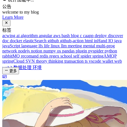
javaScript
language
lfs
life
linux
llm
meeting
mental
multi-prog
network
nodejs
notion
numpy
os
pandas
plugin
pyspider
python
rabbitMQ
recomand
redis
regex
school
self
spider
springAMQP
springCloud
SVN
theory
thinking
transaction
ts
vscode
wallet
web
web3
数据处理
环境
更多