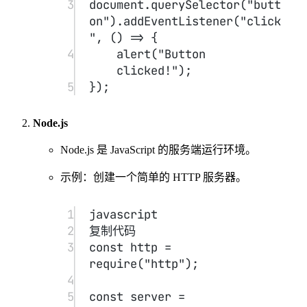
String
Number
Boolean
基本类型
：
、
、
、
undefined
null
Symbol
BigInt
、
、
、
Object
复杂类型
：
（包括数组、函数等）
示例
：
1
let
 age 
=
25
; 
// 整数
2
let
 price 
=
19.99
; 
// 浮点数
3
let
 result 
=
"abc"
/
2
; 
// NaN
4
let
 infinite 
=
1
/
0
; 
// Infinity
5
6
let
 name 
=
"John"
;
7
let
 greeting 
=
`Hello, ${
name
}!`
; 
// 
模板字符串
8
console.
log
(greeting); 
// Hello, 
John!
9
10
let
 isOnline 
=
true
;