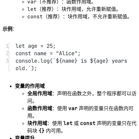
28
let
 numbers 
=
 [
1
, 
2
, 
3
, 
4
];
29
console.
log
(numbers[
0
]); 
// 1
30
31
console.
log
(
typeof
123
); 
// "number"
32
console.
log
(
typeof
"hello"
); 
// 
"string"
33
console.
log
(
typeof
true
); 
// 
"boolean"
34
console.
log
(
typeof
undefined
); 
// 
"undefined"
35
console.
log
(
typeof
null
); 
// 
"object" （这是一个历史遗留问题）
36
console.
log
(
typeof
 {}); 
// "object"
37
console.
log
(
typeof
 []); 
// "object"
38
39
console.
log
(Array.
isArray
([])); 
// 
true
40
console.
log
(Array.
isArray
({})); 
// 