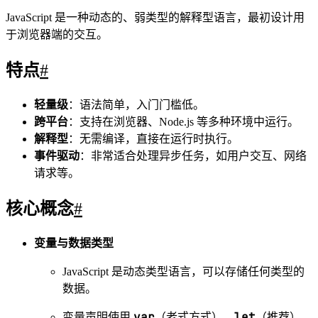
4
5
const
greetArrow
=
 (
name
) 
=>
`Hello, ${
name
}!`
;
事件驱动与异步
setTimeout
setInterval
使用
和
定时执
行。
Promise
async/await
使用
或
处理异步操
作。
1
const
fetchData
=
async
 () 
=>
 {
2
let
 response 
=
await
fetch
(
"https://api.examp
le.com/data"
);
3
let
 data 
=
await
response.
json
();