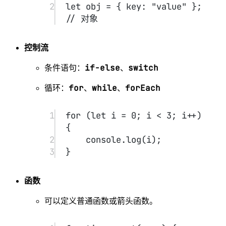
clicked!"
);
5
});
Node.js
Node.js 是 JavaScript 的服务端运行环境。
示例：创建一个简单的 HTTP 服务器。
1
javascript
2
复制代码
3
const
http
=
require
(
"http"
);
4
5
const
server
=
http.
createServer
((
req
, 
res
) 
=>
 {
6
res.
end
(
"Hello, 
Node.js!"
);