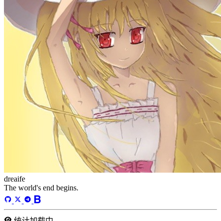
文章
71
分类
13
标签
58
总字数
243,968
运行天数
169
天
最后活动
43
天前
标签
acwing
ai
algorithm
angular
aws
bash
blog
c
caapp
deploy
discover
doc
docker
elasticSearch
github
github-action
html
inHand
IO
java