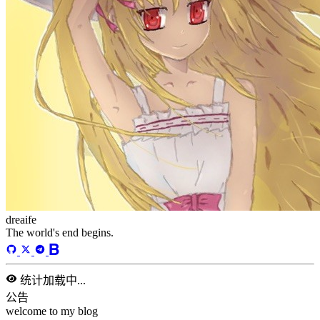
5
2
29
5
2
5
3
middle-side
plugin
prog-side
psycho
spider
WEB3
5
1
4
1
4
5
更多
1714 字
5 分钟
JavaScript学习
2024-11-16
FRONTEND
/
javaScript
统计加载中...