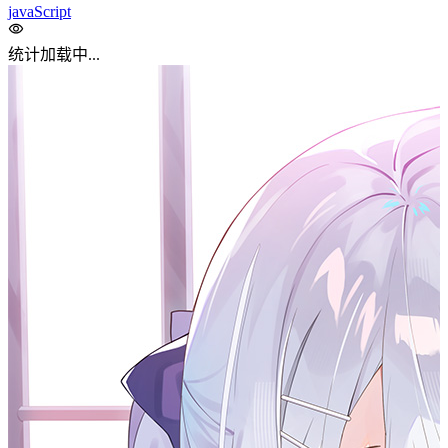
轻量级
：语法简单，入门门槛低。
跨平台
：支持在浏览器、Node.js 等多种环境中运行。
解释型
：无需编译，直接在运行时执行。
事件驱动
：非常适合处理异步任务，如用户交互、网络
请求等。
核心概念
#
变量与数据类型
JavaScript 是动态类型语言，可以存储任何类型的
数据。
var
let
变量声明使用
（老式方式），
（推荐），
const
或
（推荐）。
1
let
 name 
=
"JavaScript"
;  
// 