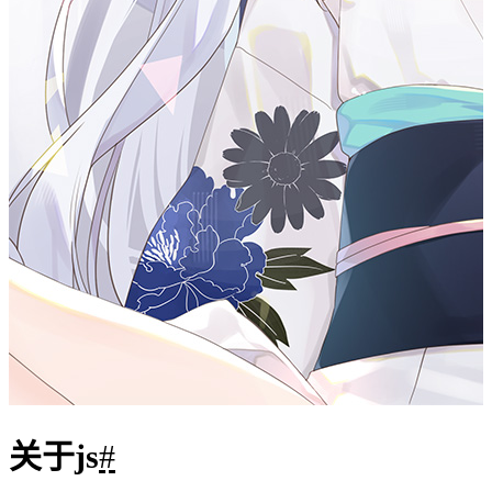
if-else
switch
条件语句：
、
for
while
forEach
循环：
、
、
1
for
 (
let
 i 
=
0
; i 
<
3
; i
++
) 
{
2
console.
log
(i);
3
}
函数
可以定义普通函数或箭头函数。
1
function
greet
(
name
) {
2
return
`Hello, 
${
name
}!`
;
3
}