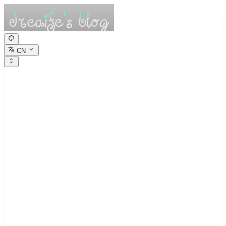
CN
dreaife的休憩小
栈
Dreams are the seedlings of reality.