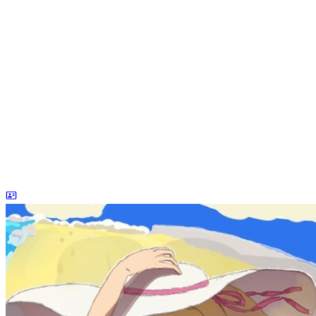
dreaife
The world's end begins.
统计加载中...
公告
welcome to my blog
Learn More
站点统计