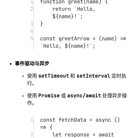
7
});
8
9
server.
listen
(
3000
, () 
=>
console.
log
(
"Server running 
at http://localhost:3000"
));
JavaScript基础
#
第一章：JavaScript 基础
#
1.1 变量与常量
#
变量声明方式：
var
（不推荐）：函数作用域。
let
（推荐）：块作用域，允许重新赋值。
const
（推荐）：块作用域，不允许重新赋值。
示例
：