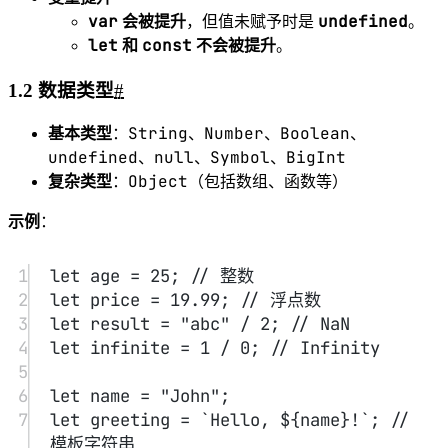
false
41
42
// 类型转换
43
let
 str 
=
String
(
123
); 
// 转为字符串
44
let
 num 
=
Number
(
"123"
); 
// 转为数字
45
let
 bool 
=
Boolean
(
1
); 
// 转为布尔值
46
47
console.
log
(
"5"
+
2
); 
// "52" （字符串
拼接）
48
console.
log
(
"5"
-
2
); 
// 3 （字符串转
数字后计算）
49
console.
log
(
true
+
1
); 
// 2 （布尔值转
为数字）
1.3 条件语句
#
if-else
switch
、
、三元运算符。
示例
：