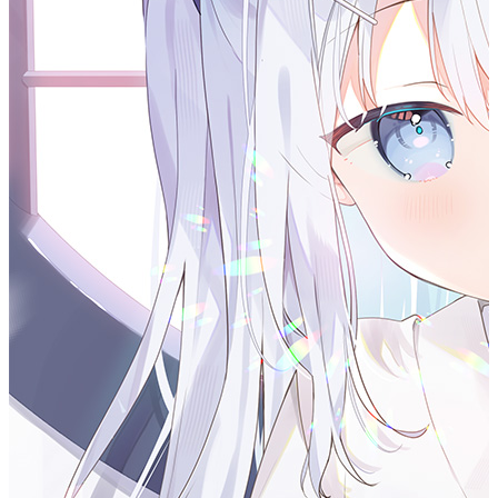
字符串
2
const
version
=
2024
;    
// 
数字
3
var
 isCool 
=
true
;       
// 
布尔值
基本数据类型
String
Number
Boolean
原始类型
：
、
、
、
undefined
null
Symbol
BigInt
、
、
、
Object
复杂类型
：
（包括数组、函数等）
1
let
 array 
=
 [
1
, 
2
, 
3
]; 
// 数
组
2
let
 obj 
=
 { key: 
"value"
 }; 
// 对象
控制流