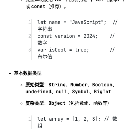
4
console.
log
(data);
5
};
JS 的运行环境
#
浏览器
JavaScript 最初是为浏览器设计，用于动态操作
DOM（网页内容）。
示例：点击按钮时弹出提示框。
1
javascript
2
复制代码
3
document.
querySelector
(
"butt
on"
).
addEventListener
(
"click
"
, () 
=>
 {
4
alert
(
"Button 