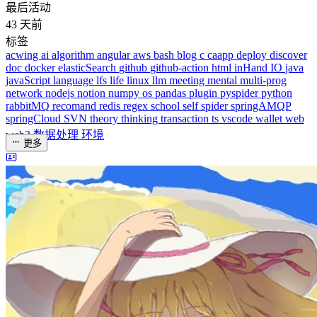
rabbitMQ
recomand
redis
regex
school
self
spider
springAMQP
springCloud
SVN
theory
thinking
transaction
ts
vscode
wallet
web
web3
数据处理
环境
更多
分类
algorithm
BACKEND
cs-base
FRONTEND
gal
infra
life
5
2
29
5
2
5
3
middle-side
plugin
prog-side
psycho
spider
WEB3
5
1
4
1
4
5
更多
分类
algorithm
BACKEND
cs-base
FRONTEND
gal
infra
life
5
2
29
5
2
5
3
middle-side
plugin
prog-side
psycho
spider
WEB3
5
1
4
1
4
5
更多
分类
algorithm
BACKEND
cs-base
FRONTEND
gal
infra
life