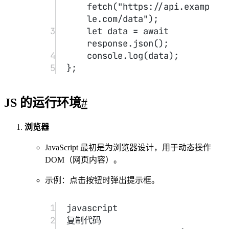
1
let
 age 
=
25
;
2
const
name
=
"Alice"
;
3
console.
log
(
`${
name
} is ${
age
} years 
old.`
);
变量的作用域
全局作用域
：声明在函数之外，整个程序都可以访
问。
var
函数作用域
：使用
声明的变量只在函数内可
用。
let
const
块作用域
：使用
或
声明的变量只在代
{}
码块
内可用。
变量提升
var
undefined
会被提升
，但值未赋予时是
。
let
const
和
不会被提升
。
1.2 数据类型
#