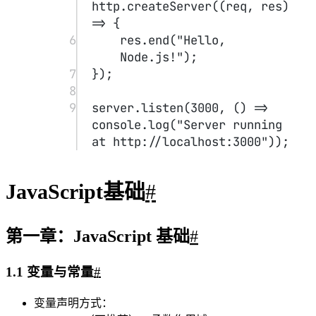
11
let
 hasPermission 
=
false
;
12
13
let
 x;
14
console.
log
(x); 
// undefined
15
16
let
 y 
=
null
;
17
console.
log
(y); 
// null
18
19
let
 bigNum 
=
123456789012345678901234567890
n
;
20
console.
log
(bigNum); 
// 
123456789012345678901234567890n
21
22
let
 person 
=
 {
23
name: 
"Alice"
,
24
age: 
30
,
25
};
26
console.
log
(person.name); 
// Alice
27