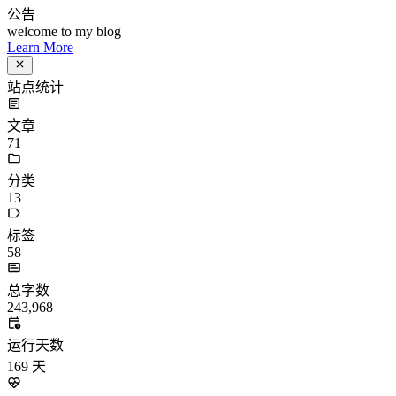
71
分类
13
标签
58
总字数
243,968
运行天数
169
天
最后活动
43
天前
标签
acwing
ai
algorithm
angular
aws
bash
blog
c
caapp
deploy
discover
doc
docker
elasticSearch
github
github-action
html
inHand
IO
java
javaScript
language
lfs
life
linux
llm
meeting
mental
multi-prog
network
nodejs
notion
numpy
os
pandas
plugin
pyspider
python