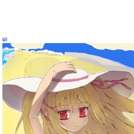
dreaife
The world's end begins.
统计加载中...
公告
welcome to my blog
Learn More
标签
acwing
ai
algorithm
angular
aws
bash
blog
c
caapp
deploy
discover
doc
docker
elasticSearch
github
github-action
html
inHand
IO
java
javaScript
language
lfs
life
linux
llm
meeting
mental
multi-prog
network
nodejs
notion
numpy
os
pandas
plugin
pyspider
python
rabbitMQ
recomand
redis
regex
school
self
spider
springAMQP
springCloud
SVN
theory
thinking
transaction
ts
vscode
wallet
web
web3
数据处理
环境
更多