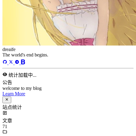
运行天数
168
天
最后活动
42
天前
标签
acwing
ai
algorithm
angular
aws
bash
blog
c
caapp
deploy
discover
doc
docker
elasticSearch
github
github-action
html
inHand
IO
java
javaScript
language
lfs
life
linux
llm
meeting
mental
multi-prog
network
nodejs
notion
numpy
os
pandas
plugin
pyspider
python
rabbitMQ
recomand
redis
regex
school
self
spider
springAMQP
springCloud
SVN
theory
thinking
transaction
ts
vscode
wallet
web
web3
数据处理
环境
更多
分类
algorithm
BACKEND
cs-base
FRONTEND
gal
infra
life
5
2
29
5
2
5
3
middle-side
plugin
prog-side
psycho
spider
WEB3
5
1
4
1
4
5