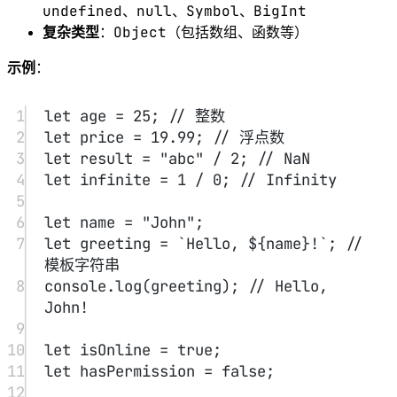
19
let
 bigNum 
=
123456789012345678901234567890
n
;
20
console.
log
(bigNum); 
// 
123456789012345678901234567890n
21
22
let
 person 
=
 {
23
name: 
"Alice"
,
24
age: 
30
,
25
};
26
console.
log
(person.name); 
// Alice
27
28
let
 numbers 
=
 [
1
, 
2
, 
3
, 
4
];
29
console.
log
(numbers[
0
]); 
// 1
30
31
console.
log
(
typeof
123
); 
// "number"
32
console.
log
(
typeof
"hello"
); 
// 
"string"
33
console.
log
(
typeof
true
); 
// 
"boolean"