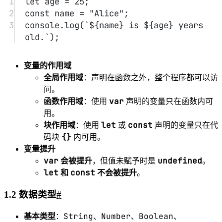
3
let
 result 
=
"abc"
/
2
; 
// NaN
4
let
 infinite 
=
1
/
0
; 
// Infinity
5
6
let
 name 
=
"John"
;
7
let
 greeting 
=
`Hello, ${
name
}!`
; 
// 
模板字符串
8
console.
log
(greeting); 
// Hello, 
John!
9
10
let
 isOnline 
=
true
;
11
let
 hasPermission 
=
false
;
12
13
let
 x;
14
console.
log
(x); 
// undefined
15
16
let
 y 
=
null
;
17
console.
log
(y); 
// null
18