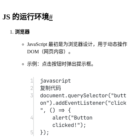
1
javascript
2
复制代码
3
const
http
=
require
(
"http"
);
4
5
const
server
=
http.
createServer
((
req
, 
res
) 
=>
 {
6
res.
end
(
"Hello, 
Node.js!"
);
7
});
8
9
server.
listen
(
3000
, () 
=>
console.
log
(
"Server running 
at http://localhost:3000"
));
JavaScript基础
#