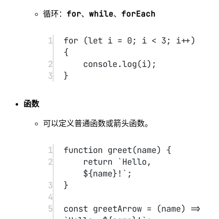
Promise
async/await
使用
或
处理异步操
作。
1
const
fetchData
=
async
 () 
=>
 {
2
let
 response 
=
await
fetch
(
"https://api.examp
le.com/data"
);
3
let
 data 
=
await
response.
json
();
4
console.
log
(data);
5
};
JS 的运行环境
#
浏览器
JavaScript 最初是为浏览器设计，用于动态操作