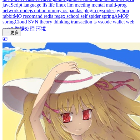
dreaife
The world's end begins.
统计加载中...
公告
welcome to my blog
Learn More
站点统计
文章
71
分类
13
标签
58