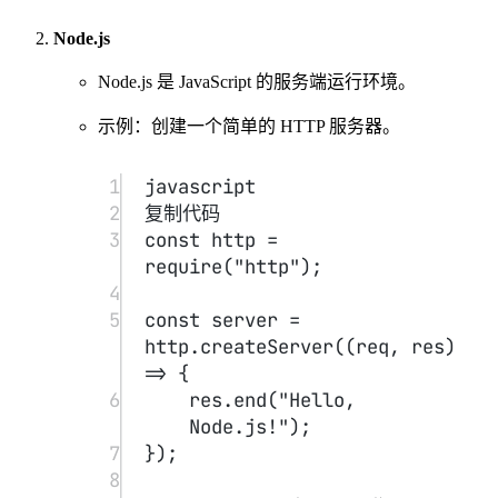
第一章：JavaScript 基础
#
1.1 变量与常量
#
变量声明方式：
var
（不推荐）：函数作用域。
let
（推荐）：块作用域，允许重新赋值。
const
（推荐）：块作用域，不允许重新赋值。
示例
：
1
let
 age 
=
25
;
2
const
name
=
"Alice"
;
3
console.
log
(
`${
name
} is ${
age
} years 
old.`
);
变量的作用域