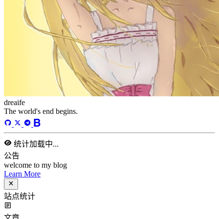
总字数
243,968
运行天数
168
天
最后活动
42
天前
标签
acwing
ai
algorithm
angular
aws
bash
blog
c
caapp
deploy
discover
doc
docker
elasticSearch
github
github-action
html
inHand
IO
java
javaScript
language
lfs
life
linux
llm
meeting
mental
multi-prog
network
nodejs
notion
numpy
os
pandas
plugin
pyspider
python
rabbitMQ
recomand
redis
regex
school
self
spider
springAMQP
springCloud
SVN
theory
thinking
transaction
ts
vscode
wallet
web
web3
数据处理
环境
更多