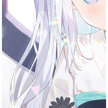
关于js
#
JavaScript 是一种动态的、弱类型的解释型语言，最初设计用
于浏览器端的交互。
特点
#
轻量级
：语法简单，入门门槛低。
跨平台
：支持在浏览器、Node.js 等多种环境中运行。
解释型
：无需编译，直接在运行时执行。
事件驱动
：非常适合处理异步任务，如用户交互、网络
请求等。
核心概念
#