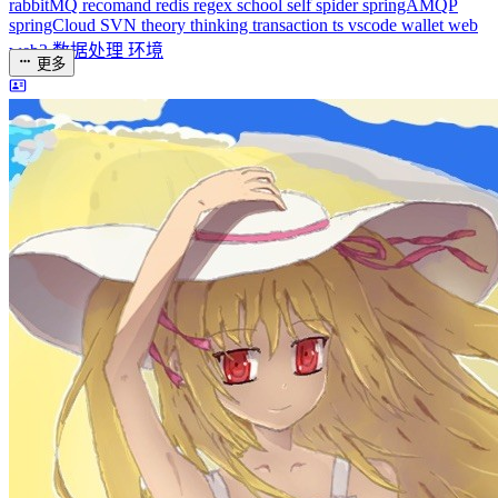
dreaife
The world's end begins.
统计加载中...
公告
welcome to my blog
Learn More
站点统计
文章
71
分类
13
标签
58
总字数
243,968