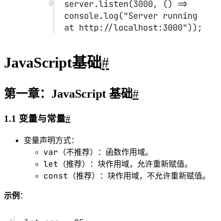
全局作用域
：声明在函数之外，整个程序都可以访
问。
var
函数作用域
：使用
声明的变量只在函数内可
用。
let
const
块作用域
：使用
或
声明的变量只在代
{}
码块
内可用。
变量提升
var
undefined
会被提升
，但值未赋予时是
。
let
const
和
不会被提升
。
1.2 数据类型
#
String
Number
Boolean
基本类型
：
、
、
、
undefined
null
Symbol
BigInt
、
、
、
Object
复杂类型
：
（包括数组、函数等）
示例
：
1
let
 age 
=
25
; 
// 整数
2
let
 price 
=
19.99
; 
// 浮点数