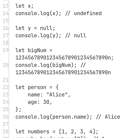
34
console.
log
(
typeof
undefined
); 
// 
"undefined"
35
console.
log
(
typeof
null
); 
// 
"object" （这是一个历史遗留问题）
36
console.
log
(
typeof
 {}); 
// "object"
37
console.
log
(
typeof
 []); 
// "object"
38
39
console.
log
(Array.
isArray
([])); 
// 
true
40
console.
log
(Array.
isArray
({})); 
// 
false
41
42
// 类型转换
43
let
 str 
=
String
(
123
); 
// 转为字符串
44
let
 num 
=
Number
(
"123"
); 
// 转为数字
45
let
 bool 
=
Boolean
(
1
); 
// 转为布尔值
46
47
console.
log
(
"5"
+
2
); 
// "52" （字符串
拼接）