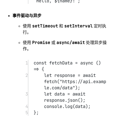
DOM（网页内容）。
示例：点击按钮时弹出提示框。
1
javascript
2
复制代码
3
document.
querySelector
(
"butt
on"
).
addEventListener
(
"click
"
, () 
=>
 {
4
alert
(
"Button 
clicked!"
);
5
});
Node.js
Node.js 是 JavaScript 的服务端运行环境。
示例：创建一个简单的 HTTP 服务器。