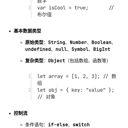
函数
可以定义普通函数或箭头函数。
1
function
greet
(
name
) {
2
return
`Hello, 
${
name
}!`
;
3
}
4
5
const
greetArrow
=
 (
name
) 
=>
`Hello, ${
name
}!`
;
事件驱动与异步
setTimeout
setInterval
使用
和
定时执
行。