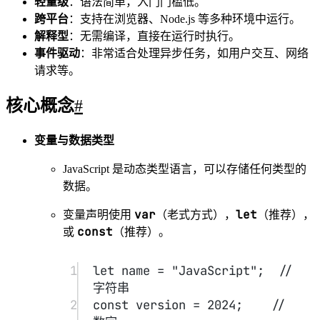
undefined
null
Symbol
BigInt
、
、
、
Object
复杂类型
：
（包括数组、函数等）
1
let
 array 
=
 [
1
, 
2
, 
3
]; 
// 数
组
2
let
 obj 
=
 { key: 
"value"
 }; 
// 对象
控制流
if-else
switch
条件语句：
、
for
while
forEach
循环：
、
、
1
for
 (
let
 i 
=
0
; i 
<
3
; i
++
) 
{
2
console.
log
(i);
3
}