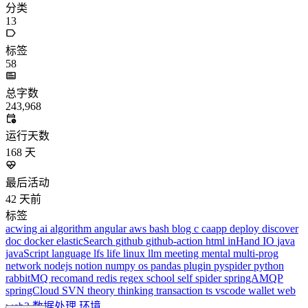
更多
分类
algorithm
BACKEND
cs-base
FRONTEND
gal
infra
life
5
2
29
5
2
5
3
middle-side
plugin
prog-side
psycho
spider
WEB3
5
1
4
1
4
5
更多
分类
algorithm
BACKEND
cs-base
FRONTEND
gal
infra
life
5
2
29
5
2
5
3
middle-side
plugin
prog-side
psycho
spider
WEB3
5
1
4
1
4
5
更多
1714 字