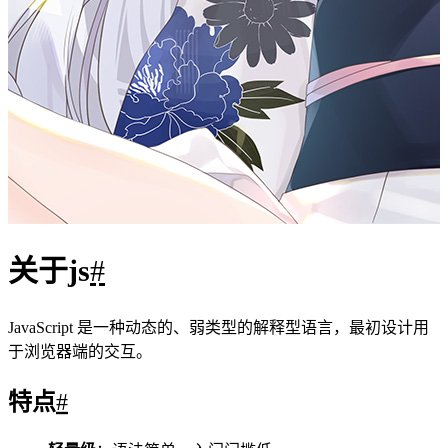
变量与数据类型
JavaScript 是动态类型语言，可以存储任何类型的
数据。
var
let
变量声明使用
（老式方式），
（推荐），
const
或
（推荐）。
1
let
 name 
=
"JavaScript"
;  
// 
字符串
2
const
version
=
2024
;    
// 
数字
3
var
 isCool 
=
true
;       
// 
布尔值
基本数据类型
String
Number
Boolean
原始类型
：
、
、
、