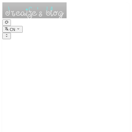
CN
dreaife的休憩小
栈
Dreams are the seedlings of reality.
JavaScript学习