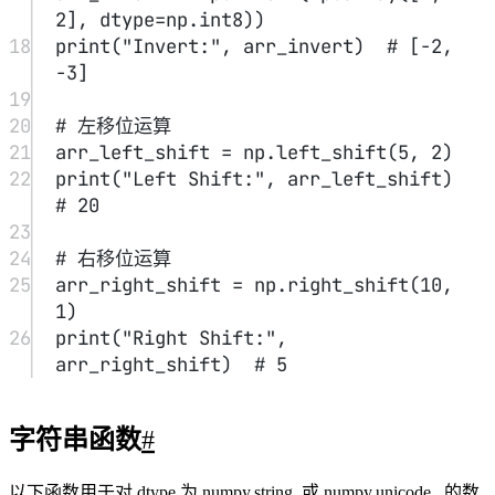
multiply()
返回按元素多重连接后的字符串
center()
居中字符串，并使用指定字符在左侧和右侧进行填
capitalize()
将字符串第一个字母转换为大写
title()
将字符串的每个单词的第一个字母转换为大写
lower()
数组元素转换为小写
upper()
数组元素转换为大写
split()
指定分隔符对字符串进行分割，并返回数组列表
splitlines()
返回元素中的行列表，以换行符分割
strip()
移除元素开头或者结尾处的特定字符
join()
通过指定分隔符来连接数组中的元素
replace()
使用新字符串替换字符串中的所有子字符串
decode()
数组元素依次调用str.decode
encode()
数组元素依次调用str.encode
numpy.char.add()/multiply()/center()
numpy.char.add() 函数依次对两个数组的元素进行字符串连