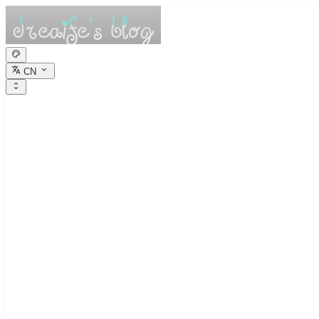
CN
dreaife的休憩小
栈
Dreams are the seedlings of reality.
numpy学习笔记2