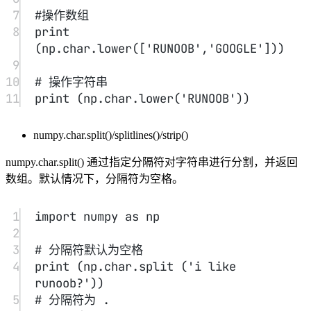
11
print
 (np.char.splitlines(
'i
\\
rlike 
runoob?'
))
12
13
# 移除字符串头尾的 a 字符
14
print
 (np.char.strip(
'ashok 
arunooba'
,
'a'
))
15
16
# 移除数组元素头尾的 a 字符
17
print
(np.char.strip([
'arunooba'
,
'admin'
,
'
java'
],
'a'
))
numpy.char.join()/replace()/encode()/decode()
numpy.char.join() 函数通过指定分隔符来连接数组中的元素或
字符串
1
import
 numpy 
as
 np