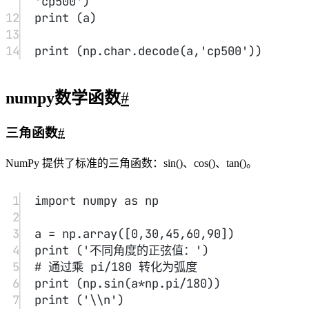
arcsin，arccos，和 arctan 函数返回给定角度的 sin，cos 和 tan
的反三角函数。
这些函数的结果可以通过 numpy.degrees() 函数将弧度转换为
角度。
1
import
 numpy 
as
 np
2
3
a 
=
 np.array([
0
,
30
,
45
,
60
,
90
])
4
print
 (
'含有正弦值的数组：'
)
5
sin 
=
 np.sin(a
*
np.pi
/
180
)
6
print
 (sin)
7
print
 (
'
\\
n'
)
8
print
 (
'计算角度的反正弦，返回值以弧度为
单位：'
)
9
inv 
=
 np.arcsin(sin)
10
print
 (inv)
11
print
 (
'
\\
n'
)
12
print
 (
'通过转化为角度制来检查结果：'
)