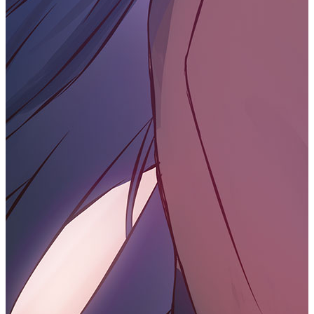
numpy计算
#
numpy位运算
#
位运算是一种在二进制数字的位级别上进行操作的一类运算，
它们直接操作二进制数字的各个位，而不考虑数字的整体值。
位运算在计算机科学中广泛应用于优化和处理底层数据。
NumPy “bitwise_” 开头的函数是位运算函数。
NumPy 位运算包括以下几个函数：
函数
描述
操作符
bitwise_and
&
按位与，对数组元素执行位与操作
bitwise_or
按位或，对数组元素执行位或操作
bitwise_xor
^
按位异或