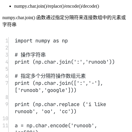
三角函数
#
NumPy 提供了标准的三角函数：sin()、cos()、tan()。
1
import
 numpy 
as
 np
2
3
a 
=
 np.array([
0
,
30
,
45
,
60
,
90
])
4
print
 (
'不同角度的正弦值：'
)
5
# 通过乘 pi/180 转化为弧度
6
print
 (np.sin(a
*
np.pi
/
180
))
7
print
 (
'
\\
n'
)
8
print
 (
'数组中角度的余弦值：'
)
9
print
 (np.cos(a
*
np.pi
/
180
))
10
print
 (
'
\\
n'
)
11
print
 (
'数组中角度的正切值：'
)
12
print
 (np.tan(a
*
np.pi
/
180
))