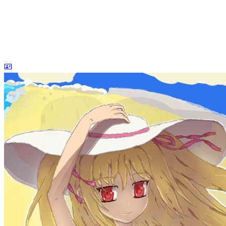
dreaife
The world's end begins.
统计加载中...
公告
welcome to my blog
Learn More
标签
acwing
ai
algorithm
angular
aws
bash
blog
c
caapp
deploy
discover
doc
docker
elasticSearch
github
github-action
html
inHand
IO
java
javaScript
language
lfs
life
linux
llm
meeting
mental
multi-prog
network
nodejs
notion
numpy
os
pandas
plugin
pyspider
python
rabbitMQ
recomand
redis
regex
school
self
spider
springAMQP
springCloud
SVN
theory
thinking
transaction
ts
vscode
wallet
web
web3
数据处理
环境
更多