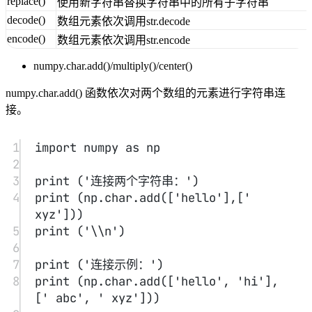
填充字符
14
print
 (np.char.center(
'Runoob'
, 
20
,
fillchar
=
'*'
))
numpy.char.capitalize()/title()/lower()/upper()
1
import
 numpy 
as
 np
2
3
print
 (np.char.capitalize(
'runoob'
))
4
5
print
 (np.char.capitalize(
'runoob'
))
6
7
#操作数组
8
print
(np.char.lower([
'RUNOOB'
,
'GOOGLE'
]))
9
10
# 操作字符串
11
print
 (np.char.lower(
'RUNOOB'
))