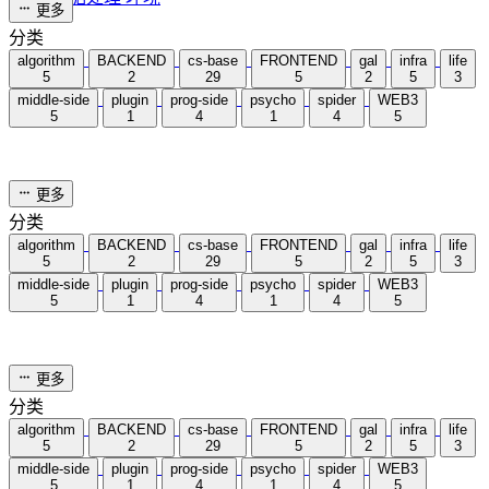
10 分钟
numpy学习笔记2
2024-01-05
cs-base
/
python
/
numpy
统计加载中...