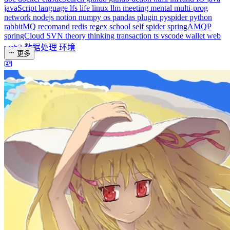
dreaife
The world's end begins.
统计加载中...
公告
welcome to my blog
Learn More
站点统计
文章
71
分类
13
标签
58