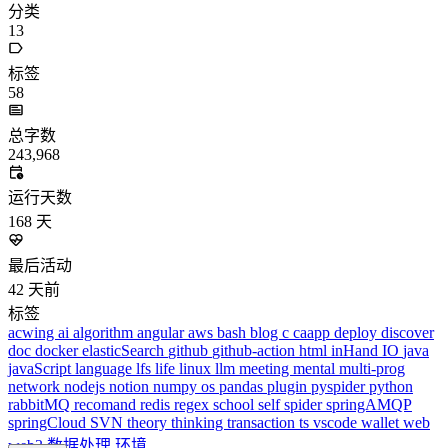
更多
分类
algorithm
BACKEND
cs-base
FRONTEND
gal
infra
life
5
2
29
5
2
5
3
middle-side
plugin
prog-side
psycho
spider
WEB3
5
1
4
1
4
5
更多
分类
algorithm
BACKEND
cs-base
FRONTEND
gal
infra
life
5
2
29
5
2
5
3
middle-side
plugin
prog-side
psycho
spider
WEB3
5
1
4
1
4
5
更多
3801 字