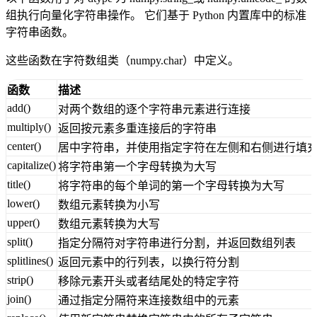
接。
1
import
 numpy 
as
 np
2
3
print
 (
'连接两个字符串：'
)
4
print
 (np.char.add([
'hello'
],[
' 
xyz'
]))
5
print
 (
'
\\
n'
)
6
7
print
 (
'连接示例：'
)
8
print
 (np.char.add([
'hello'
, 
'hi'
],
[
' abc'
, 
' xyz'
]))
9
10
print
 (np.char.multiply(
'Runoob 
'
,
3
))
11
12
# np.char.center(str , 
width,fillchar) ：
13
# str: 字符串，width: 长度，fillchar: 