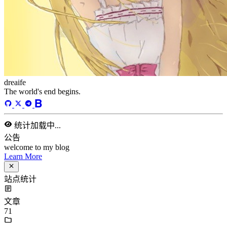
运行天数
168
天
最后活动
42
天前
标签
acwing
ai
algorithm
angular
aws
bash
blog
c
caapp
deploy
discover
doc
docker
elasticSearch
github
github-action
html
inHand
IO
java
javaScript
language
lfs
life
linux
llm
meeting
mental
multi-prog
network
nodejs
notion
numpy
os
pandas
plugin
pyspider
python
rabbitMQ
recomand
redis
regex
school
self
spider
springAMQP
springCloud
SVN
theory
thinking
transaction
ts
vscode
wallet
web
web3
数据处理
环境
更多
分类
algorithm
BACKEND
cs-base
FRONTEND
gal
infra
life
5
2
29
5
2
5
3
middle-side
plugin
prog-side
psycho
spider
WEB3
5
1
4
1
4
5