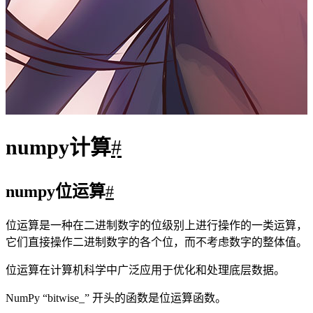
bitwise_not
~
按位取反
invert
~
按位取反
left_shift
<<
左移位运算，向左移动二进制表示的位
right_shift
>>
右移位运算，向右移动二进制表示的位
1
import
 numpy 
as
 np
2
3
arr1 
=
 np.array([
True
, 
False
, 
True
], 
dtype
=
bool
)
4
arr2 
=
 np.array([
False
, 
True
, 
False
], 
dtype
=
bool
)
5
6
result_and 
=
 np.bitwise_and(arr1, 
arr2)
7
result_or 
=
 np.bitwise_or(arr1, 
arr2)
8
result_xor 
=
 np.bitwise_xor(arr1, 
arr2)
9
result_not 
=
 np.bitwise_not(arr1)