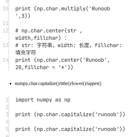
numpy.char.split()/splitlines()/strip()
numpy.char.split() 通过指定分隔符对字符串进行分割，并返回
数组。默认情况下，分隔符为空格。
1
import
 numpy 
as
 np
2
3
# 分隔符默认为空格
4
print
 (np.char.split (
'i like 
runoob?'
))
5
# 分隔符为 .
6
print
 (np.char.split 
(
'www.runoob.com'
, 
sep
=
'.'
))
7
8
# 换行符 \\n
9
# \\n，\\r，\\r\\n 都可用作换行符。
10
print
 (np.char.splitlines(
'i
\\
nlike 
runoob?'
))