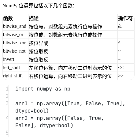
10
11
print
(
"AND:"
, result_and)  
# [False, 
False, False]
12
print
(
"OR:"
, result_or)    
# [True, 
True, True]
13
print
(
"XOR:"
, result_xor)  
# [True, 
True, True]
14
print
(
"NOT:"
, result_not)  
# [False, 
True, False]
15
16
# 按位取反
17
arr_invert 
=
 np.invert(np.array([
1
, 
2
], 
dtype
=
np.int8))
18
print
(
"Invert:"
, arr_invert)  
# [-2, 
-3]
19
20
# 左移位运算
21
arr_left_shift 
=
 np.left_shift(
5
, 
2
)