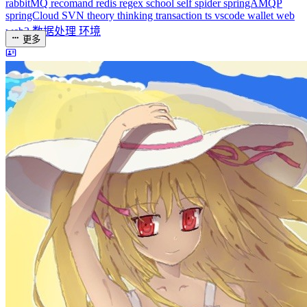
dreaife
The world's end begins.
统计加载中...
公告
welcome to my blog
Learn More
站点统计
文章
71
分类
13
标签
58
总字数
243,968