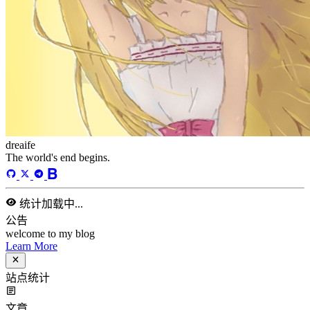
总字数
243,968
运行天数
168
天
最后活动
42
天前
标签
acwing
ai
algorithm
angular
aws
bash
blog
c
caapp
deploy
discover
doc
docker
elasticSearch
github
github-action
html
inHand
IO
java
javaScript
language
lfs
life
linux
llm
meeting
mental
multi-prog
network
nodejs
notion
numpy
os
pandas
plugin
pyspider
python
rabbitMQ
recomand
redis
regex
school
self
spider
springAMQP
springCloud
SVN
theory
thinking
transaction
ts
vscode
wallet
web
web3
数据处理
环境
更多