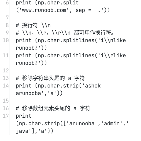
2
3
# 操作字符串
4
print
 (np.char.join(
':'
,
'runoob'
))
5
6
# 指定多个分隔符操作数组元素
7
print
 (np.char.join([
':'
,
'-'
],
[
'runoob'
,
'google'
]))
8
9
print
 (np.char.replace (
'i like 
runoob'
, 
'oo'
, 
'cc'
))
10
11
a 
=
 np.char.encode(
'runoob'
, 
'cp500'
)
12
print
 (a)
13
14
print
 (np.char.decode(a,
'cp500'
))
numpy数学函数
#