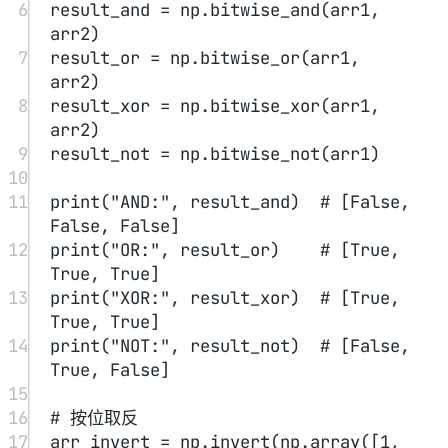
22
print
(
"Left Shift:"
, arr_left_shift)  
# 20
23
24
# 右移位运算
25
arr_right_shift 
=
 np.right_shift(
10
, 
1
)
26
print
(
"Right Shift:"
, 
arr_right_shift)  
# 5
字符串函数
#
以下函数用于对 dtype 为 numpy.string_或 numpy.unicode_ 的数
组执行向量化字符串操作。 它们基于 Python 内置库中的标准
字符串函数。
这些函数在字符数组类（numpy.char）中定义。
函数
描述
add()
对两个数组的逐个字符串元素进行连接