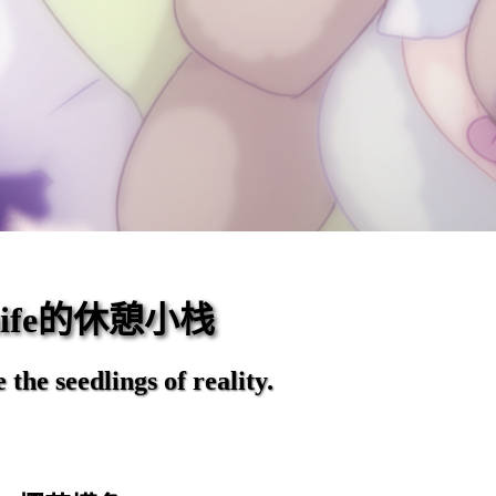
eaife的休憩小栈
the seedlings of reality.