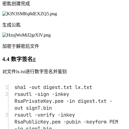
分享
实验9 加密、数字签名与证书
https://dreaife.tokyo/encryption-signature/
作者
dreaife
发布于
2022-07-01
许可协议
CC BY-NC-SA 4.0
0/500
昵称