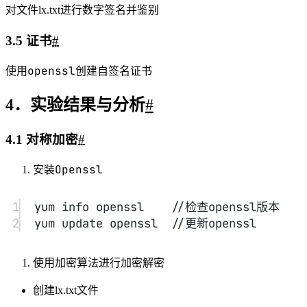
1
OpenSSL> genrsa -out 
RsaPrivateKey.pem 2048
2
OpenSSL> rsa -in RsaPrivateKey.pem -
pubout -out RsaPublicKey.pem
3
OpenSSL> rsautl -in plain.txt -out 
enc.txt -inkey RSAPublicKey.pem -
pubin -encrypt
4
OpenSSL> rsautl -in enc.txt -out 
replain.txt -inkey RSAPrivateKey.pem 
-decrypt
密匙创建完成
生成公匙