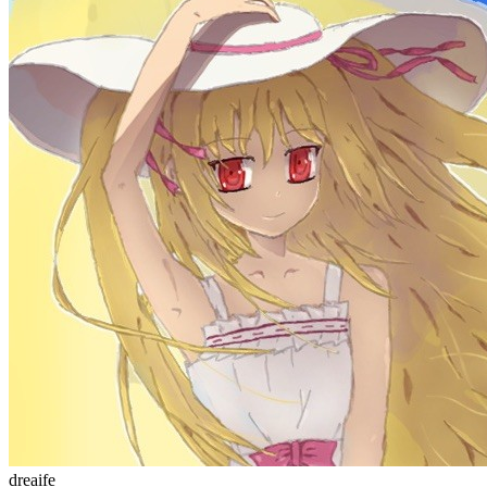
dreaife
The world's end begins.
统计加载中...
公告
welcome to my blog
Learn More