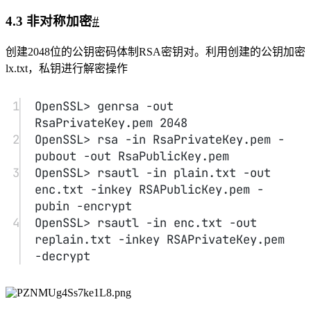
5.1 问题与解决办法
#
问题在进行数字签名时，运行sha1 -out digest.txt
lx.txt命令错误。解决方法该问题是因为将sha1指令
打为shal导致错误，输入sha1 -out digest.txt lx.txt后
正确。
5.2 心得体会
#
本次实验报告熟系了应用OpenSSL实现对于文件的加密
以及创建自签证书，实现对课上知识的印证。通过这次
实验，我掌握了OpenSSL使用的具体流程，了解了常用
Linux配置软件的基本用法，提高了自身编程能力。
通过这些常用的Linux命令操作，对OpenSSL的配置与使
用，让我印证了上课所学的知识。
分享
如果这篇文章对你有帮助，欢迎分享给更多人！