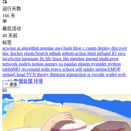
acwing
ai
algorithm
angular
aws
bash
blog
c
caapp
deploy
discover
doc
docker
elasticSearch
github
github-action
html
inHand
IO
java
javaScript
language
lfs
life
linux
llm
meeting
mental
multi-prog
network
nodejs
notion
numpy
os
pandas
plugin
pyspider
python
rabbitMQ
recomand
redis
regex
school
self
spider
springAMQP
springCloud
SVN
theory
thinking
transaction
ts
vscode
wallet
web
web3
数据处理
环境
更多
分类
algorithm
BACKEND
cs-base
FRONTEND
gal
infra
life
5
2
29
5
2
5
3
middle-side
plugin
prog-side
psycho
spider
WEB3
5
1
4
1
4
5
更多
分类
algorithm
BACKEND
cs-base
FRONTEND
gal
infra
life
5
2
29
5
2
5
3
middle-side
plugin
prog-side
psycho
spider
WEB3
5
1
4
1
4
5