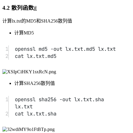
openssl
使用
创建自签名证书
1
genrsa -des3 -out ca.key 1024
2
rsa -in ca.key -out ca.key
3
req -new -x509 -key ca.key -out 
ca.crt -days 365
4
genrsa -des3 -out server.key 2048
5
req -new -key server.key -out 
server.csr
6
x509 -req -in server.csr -CA ca.crt 
-CAkey ca.key -set_serial 01 -out 
server.crt -days 365
5、实验小结
#