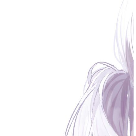
1．实验目的
#
了解对称加密、非对称加密体制概念
了解散列函数、数字签名和数字证书的概念和理论
Openssl
掌握基于
的对称加密、密钥对的创建和应用
Openssl
掌握基于
数字签名和数字证书的创建和应用
2．实验环境
#
硬件要求：阿里云云主机ECS 一台。
软件要求：Linux/ Windows 操作系统