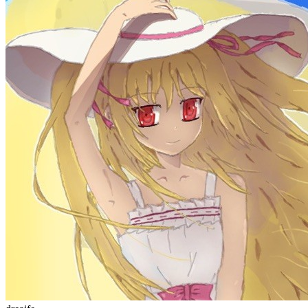
公告
welcome to my blog
Learn More
站点统计
文章
71
分类
13
标签
58
总字数
243,968
运行天数
166
天
最后活动