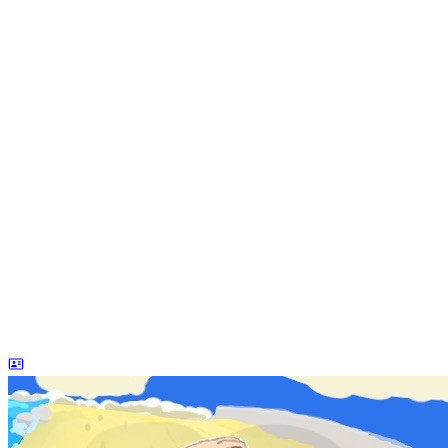
dreaife
The world's end begins.
统计加载中...