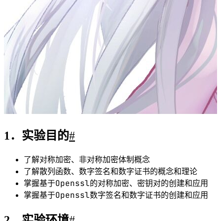
openssl
使用
创建自签名证书
4．实验结果与分析
#
4.1 对称加密
#
Openssl
安装
1
yum info openssl    //检查openssl版本
2
yum update openssl  //更新openssl
使用加密算法进行加密解密
创建lx.txt文件
加密