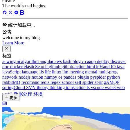
40
天前
标签
acwing
ai
algorithm
angular
aws
bash
blog
c
caapp
deploy
discover
doc
docker
elasticSearch
github
github-action
html
inHand
IO
java
javaScript
language
lfs
life
linux
llm
meeting
mental
multi-prog
network
nodejs
notion
numpy
os
pandas
plugin
pyspider
python
rabbitMQ
recomand
redis
regex
school
self
spider
springAMQP
springCloud
SVN
theory
thinking
transaction
ts
vscode
wallet
web
web3
数据处理
环境
更多