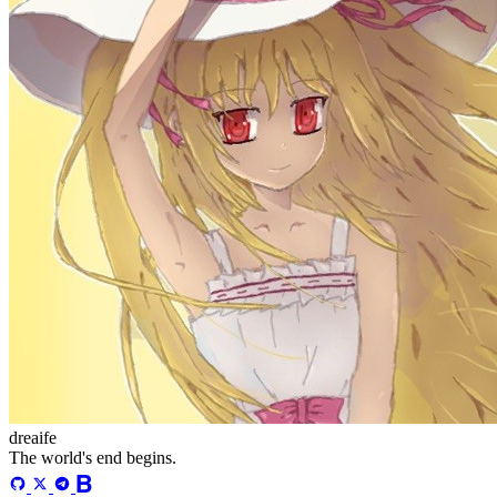
更多
分类
algorithm
BACKEND
cs-base
FRONTEND
gal
infra
life
5
2
29
5
2
5
3
middle-side
plugin
prog-side
psycho
spider
WEB3
5
1
4
1
4
5
更多
718 字
2 分钟
实验9 加密、数字签名与证书
2022-07-01
cs-base
/
network