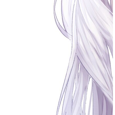
3．实验内容
#
OpenSSL是一个开放源代码的软件库包，应用程序可以使用这
个包来进行安全通信，避免窃听，同时确认另一端连接者的身
份。这个包广泛被应用在互联网的网页服务器上。
参考资料：
https://www.openssl.org/
https://gitee.com/mirrors/openssl?
utm_source=alading&utm_campaign=repo#download
https://www.openssl.org/
https://www.jianshu.com/p/fb2ae3dc7986
https://www.yisu.com/zixun/21796.html
3.1对称加密
#
Openssl
安装
，并准备任意内容的文本文档lx.txt，利用对称