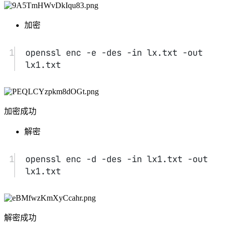
加密于解密后文件
4.4 数字签名
#
对文件lx.txt进行数字签名并鉴别
1
sha1 -out digest.txt lx.txt
2
rsautl -sign -inkey 
RsaPrivateKey.pem -in digest.txt -
out signT.bin
3
rsautl -verify -inkey 
RsaPublicKey.pem -pubin -keyform PEM 
-in signT.bin
4.5 证书
#