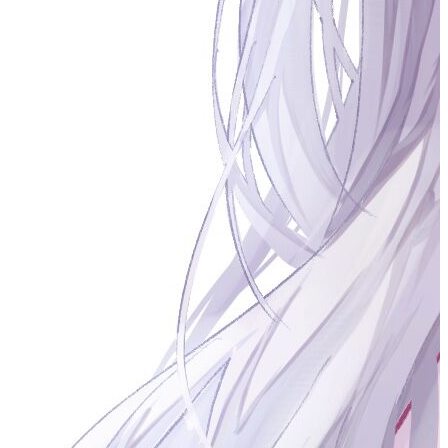
加密算法对lx.txt进行加密和解密操作。
要求：要有过程描述文字，解释当前操作以及参数含义，并提
供相应操作截图
3.2 散列函数
#
计算lx.txt的MD5和SHA256散列值
3.3 非对称加密
#
创建2048位的公钥密码体制RSA密钥对。利用创建的公钥加密
lx.txt，私钥进行解密操作
3.4 数字签名
#
对文件lx.txt进行数字签名并鉴别
3.5 证书
#