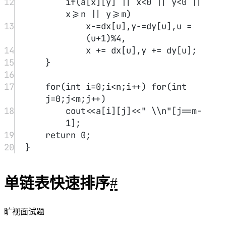
ListNode
(
-
1
),right
=
new 
ListNode
(
-
1
),
15
ltail 
=
 left,mtail 
=
mid,rtail 
=
 right;
16
int
 val 
=
 head->val;
17
18
for
(auto p
=
head;p;p 
=
 p-
>next){
19
if
(p->val 
<
 val) ltail 
=
ltail->next 
=
 p;
20
else
if
(p->val 
==
 val) 
mtail 
=
 mtail->next 
=
 p;
21
else
 rtail 
=
 rtail->next 
=
 p;
22
}
23
24
ltail->next 
=
 mtail->next 
=
rtail->next 
=
NULL
;
25
left->next 
=