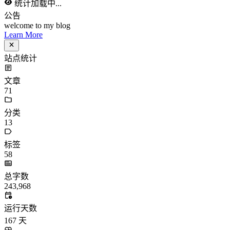
文章
71
分类
13
标签
58
总字数
243,968
运行天数
167
天
最后活动
41
天前
标签
acwing
ai
algorithm
angular
aws
bash
blog
c
caapp
deploy
discover
doc
docker
elasticSearch
github
github-action
html
inHand
IO
java
javaScript
language
lfs
life
linux
llm
meeting
mental
multi-prog
network
nodejs
notion
numpy
os
pandas
plugin
pyspider
python