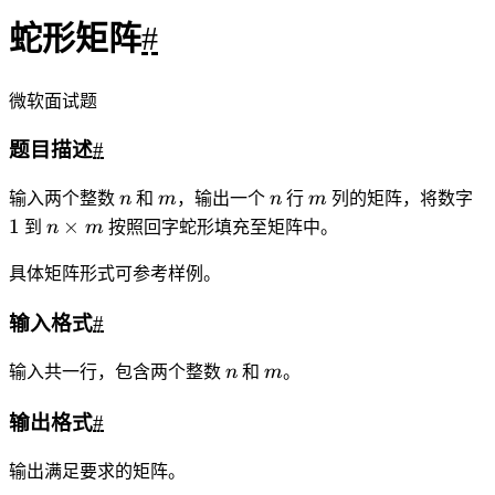
触底模拟：
#
1
#include
<iostream>
2
#include
<cstring>
3
#include
<algorithm>
4
using namespace std;
5
const
int
 N 
=
110
;
6
int
 n,m,
a
[N][N],
dx
[
4
]
=
{
0
,
1
,
0
,
-
1
},
dy
[
4
]
=
{
1
,
0
,
-
1
,
0
};
7
int
main
(){
8
cin
>>
n
>>
m;
int
 x
=
0
,y
=
0
;
9
for
(
int
 i
=
1
,u
=
0
;i
<=
n
*
m;i
++
){
10
a
[x][y] 
=
 i;
11
x 
+=
dx
[u];y 
+=
dy
[u];
12
if
(
a
[x][y] 
||
 x
<
0
||
 y
<
0
||
x
>=
n 
||
 y
>=
m)
13
x
-=
dx
[u],y
-=
dy
[u],u 
=
(u
+
1
)
%
4
,
14
x 
+=
dx
[u],y 
+=
dy
[u];