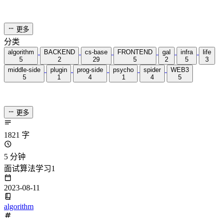
蛇形矩阵
#
微软面试题