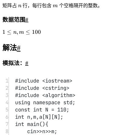
15
}
16
17
for
(
int
 i
=
0
;i
<
n;i
++
) 
for
(
int
j
=
0
;j
<
m;j
++
)
18
cout
<<
a
[i][j]
<<
" 
\\
n"
[j
==
m
-
1
];
19
return
0
;
20
}
单链表快速排序
#
旷视面试题
题目描述
#
给定一个单链表，请使用快速排序算法对其排序。
O(nlogn)
(
)