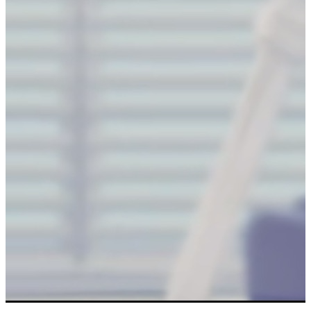
t
<=
d;i
++
) 
a
[t][i] 
=
cnt
++
;t
++
;
12
for
(
int
 i
=
t;i
<=
d 
&&
l
<=
r;i
++
) 
a
[i][r] 
=
 cnt
++
;r
-
-
;
13
for
(
int
 i
=
r;i
>=
l 
&&
 t
<=
d;i
-
-
) 
a
[d][i] 
=
 cnt
++
;d
--
;
14
for
(
int
 i
=
d;i
>=
t 
&&
 l
<=
r;i
-
-
) 
a
[i][l] 
=
 cnt
++
;l
++
;
15
}
16
for
(
int
 i
=
0
;i
<
n;i
++
)
17
for
(
int
 j
=
0
;j
<
m;j
++
)
18
cout
<<
a
[i][j]
<<
" 
\\
n"
[j
==
m
-
1
];
19
20
return
0
;
21
}