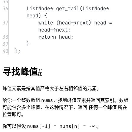
微软面试题
题目描述
#
n
n
×
×
给定一个
n
n
的矩阵，矩阵中包含
n
n
个
互不相同
的
\times
\times
整数。
n
n
定义极小值：如果一个数的值比与它相邻的所有数字的值都
小，则这个数值就被称为极小值。
一个数的相邻数字是指其上下左右四个方向相邻的四个数字，
另外注意，处于边界或角落的数的相邻数字可能少于四个。
O(nlogn)
(
)
要求在
O
n
l
o
g
n
的时间复杂度之内找出任意一个极小值的
位置，并输出它在第几行第几列。
int
query
本题中矩阵是隐藏的，你可以通过我们预设的
in
t
函数
q
u
er
y
来获得矩阵中某个位置的数值是多少。
query(a,b)
a
b
(
,
)
例如，
q
u
er
y
a
b
即可获得矩阵中第
a
行第
b
列的位置的数