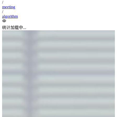
题目描述
#
n
m
n
m
1
输入两个整数
n
和
m
，输出一个
n
行
m
列的矩阵，将数字
n
1
×
到
n
m
按照回字蛇形填充至矩阵中。
\times
m
具体矩阵形式可参考样例。
输入格式
#
n
m
输入共一行，包含两个整数
n
和
m
。
输出格式
#
输出满足要求的矩阵。
n
m
矩阵占
n
行，每行包含
m
个空格隔开的整数。
数据范围
#