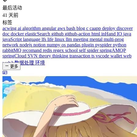
rabbitMQ
recomand
redis
regex
school
self
spider
springAMQP
springCloud
SVN
theory
thinking
transaction
ts
vscode
wallet
web
web3
数据处理
环境
更多
分类
algorithm
BACKEND
cs-base
FRONTEND
gal
infra
life
5
2
29
5
2
5
3
middle-side
plugin
prog-side
psycho
spider
WEB3
5
1
4
1
4
5
更多
分类
algorithm
BACKEND
cs-base
FRONTEND
gal
infra
life
5
2
29
5
2
5
3
middle-side
plugin
prog-side
psycho
spider
WEB3
5
1
4
1
4
5
更多
分类