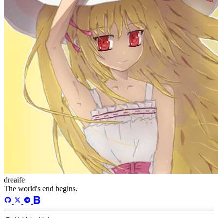
dreaife
The world's end begins.
统计加载中...
公告
welcome to my blog
Learn More
站点统计