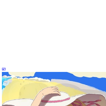
dreaife
The world's end begins.
统计加载中...
公告
welcome to my blog
Learn More