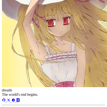
站点统计
文章
71
分类
13
标签
58
总字数
243,968
运行天数
167
天
最后活动
41
天前
标签
acwing
ai
algorithm
angular
aws
bash
blog
c
caapp
deploy
discover