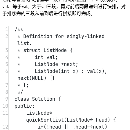
head->next;
38
return
 head;
39
}
40
};
寻找峰值
#
峰值元素是指其值严格大于左右相邻值的元素。
nums
给你一个整数数组
，找到峰值元素并返回其索引。数组
可能包含多个峰值，在这种情况下，返回
任何一个峰值
所在
位置即可。
nums[-1] = nums[n] = -∞
你可以假设
。
O(log n)
你必须实现时间复杂度为
的算法来解决此问题。
提示：
1 <= nums.length <= 1000