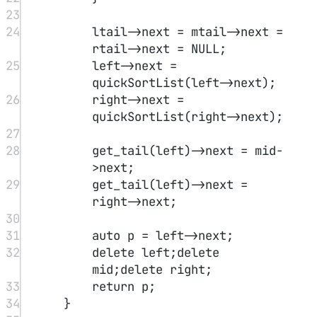
9
else
 lm 
=
 nums[lm];
10
if
(rm
>=
nums.
size
()) rm 
=
INT_MIN
-
1
ll
;
11
else
 rm 
=
 nums[rm];
12
long
long
 key 
=
nums[mid];
13
if
(key
>
lm 
&&
 key
>
rm)
14
return
 mid;
15
else
if
(key
>
lm 
&&
rm
>
key)
16
l 
=
 mid
+
1
;
17
else
18
r 
=
 mid
-
1
;
19
}
return
 l;
20
}
21
};
寻找矩阵的极小值
#