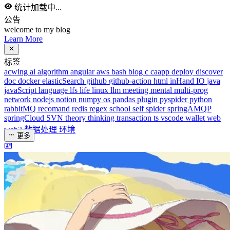
doc
docker
elasticSearch
github
github-action
html
inHand
IO
java
javaScript
language
lfs
life
linux
llm
meeting
mental
multi-prog
network
nodejs
notion
numpy
os
pandas
plugin
pyspider
python
rabbitMQ
recomand
redis
regex
school
self
spider
springAMQP
springCloud
SVN
theory
thinking
transaction
ts
vscode
wallet
web
web3
数据处理
环境
更多