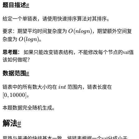
quickSortList
(left->next);
26
right->next 
=
quickSortList
(right->next);
27
28
get_tail
(left)->next 
=
 mid-
>next;
29
get_tail
(left)->next 
=
right->next;
30
31
auto p 
=
 left->next;
32
delete left;delete 
mid;delete right;
33
return
 p;
34
}
35
36
ListNode
*
get_tail
(ListNode
*
head) {
37
while
 (head->next) head 
=