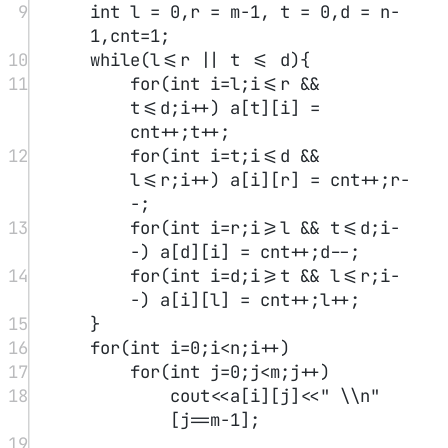
要求：期望平均时间复杂度为
O
n
l
o
g
n
，期望额外空间复
O(logn)
(
)
杂度为
O
l
o
g
n
。
思考题：
如果只能改变链表结构，不能修改每个节点的val值
该如何做呢？
数据范围
#
int
[0,
链表中的所有数大小均在
in
t
范围内，链表长度在
10000]
[
0
,
10000
]
。
本题数据完全随机生成。
解法
#
思路与普通的快排基本一致，将链表根据一个val分成小于
val、等于val、大于val三段，再对前后两段递归进行快排，对
于排序完的三段从前到后进行拼接即可完成。