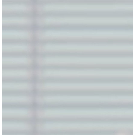
1
1
≤
,
≤
100
n
m
\le
n,m
解法
#
\le
100
模拟法：
#
1
#include
<iostream>
2
#include
<cstring>
3
#include
<algorithm>
4
using namespace std;
5
const
int
 N 
=
110
;
6
int
 n,m,
a
[N][N];
7
int
main
(){
8
cin
>>
n
>>
m;
9
int
 l 
=
0
,r 
=
 m
-
1
, t 
=
0
,d 
=
 n
-
1
,cnt
=
1
;
10
while
(l
<=
r 
||
 t 
<=
 d){
11
for
(
int
 i
=
l;i
<=
r 
&&