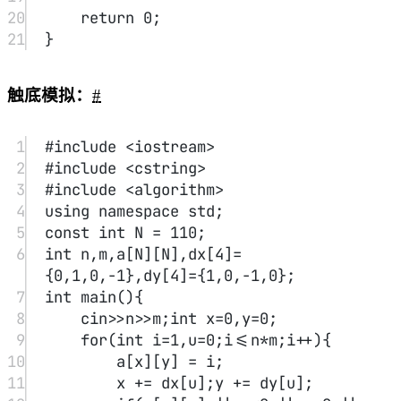
1
/**
2
* Definition for singly-linked 
list.
3
* struct ListNode {
4
*     int val;
5
*     ListNode *next;
6
*     ListNode(int x) : val(x), 
next(NULL) {}
7
* };
8
*/
9
class Solution {
10
public:
11
ListNode
*
quickSortList
(ListNode
*
 head) {
12
if
(
!
head 
||
!
head->next) 
return
 head;
13
14
auto left 
=
 new 
ListNode
(
-
1
),mid
=
new 