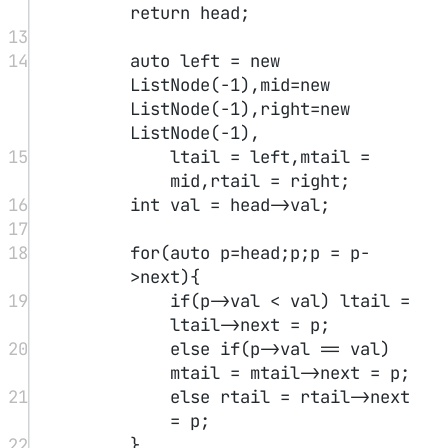
231 <= nums[i] <= 231 - 1
i
nums[i] != nums[i + 1]
对于所有有效的
都有
解法
#
可以发现当存在斜坡时，顺着高点的方向就可以找到答案。
1
class
Solution
 {
2
public:
3
int
findPeakElement
(
vector
<
int
>
&
nums
) {
4
int
 l
=
0
,r 
=
 nums.
size
()
-
1
;
5
while
(l
<
r){
6
int
 mid 
=
 (l
+
r) 
>>
1
;
7
long
long
 lm 
=
 mid
-
1
,rm 
=
 mid
+
1
;
8
if
(lm
<
0
) lm 
=
 INT_MIN
-
1
ll
;