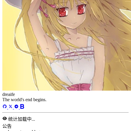
algorithm
BACKEND
cs-base
FRONTEND
gal
infra
life
5
2
29
5
2
5
3
middle-side
plugin
prog-side
psycho
spider
WEB3
5
1
4
1
4
5
更多
1821 字
5 分钟
面试算法学习1
2023-08-11
algorithm
/
meeting
/
algorithm