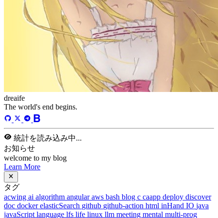
dreaife
The world's end begins.
統計を読み込み中...
お知らせ
welcome to my blog
Learn More
タグ
acwing
ai
algorithm
angular
aws
bash
blog
c
caapp
deploy
discover
doc
docker
elasticSearch
github
github-action
html
inHand
IO
java