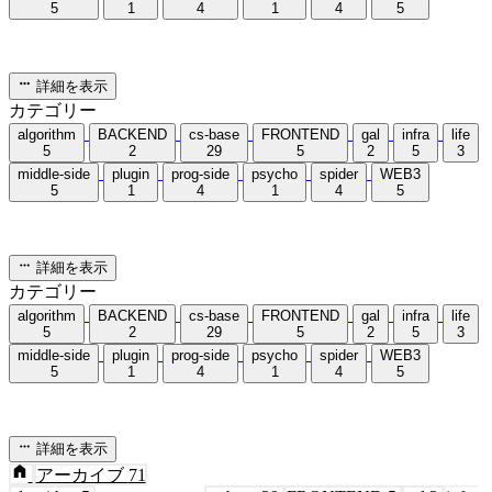
middle-side
plugin
prog-side
psycho
spider
WEB3
5
1
4
1
4
5
詳細を表示
カテゴリー
algorithm
BACKEND
cs-base
FRONTEND
gal
infra
life
5
2
29
5
2
5
3
middle-side
plugin
prog-side
psycho
spider
WEB3
5
1
4
1
4
5
詳細を表示
カテゴリー
algorithm
BACKEND
cs-base
FRONTEND
gal
infra
life
5
2
29
5
2
5
3
middle-side
plugin
prog-side
psycho
spider
WEB3
5
1
4
1
4
5
詳細を表示