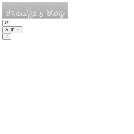
JP
dreaife的休憩小
栈
Dreams are the seedlings of reality.
アーカイブ