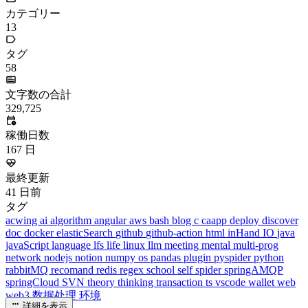
カテゴリー
13
タグ
58
文字数の合計
329,725
稼働日数
167
日
最終更新
41
日前
タグ
acwing
ai
algorithm
angular
aws
bash
blog
c
caapp
deploy
discover
doc
docker
elasticSearch
github
github-action
html
inHand
IO
java
javaScript
language
lfs
life
linux
llm
meeting
mental
multi-prog
network
nodejs
notion
numpy
os
pandas
plugin
pyspider
python
rabbitMQ
recomand
redis
regex
school
self
spider
springAMQP
springCloud
SVN
theory
thinking
transaction
ts
vscode
wallet
web
web3
数据处理
环境