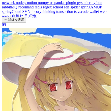
javaScript
language
lfs
life
linux
llm
meeting
mental
multi-prog
network
nodejs
notion
numpy
os
pandas
plugin
pyspider
python
rabbitMQ
recomand
redis
regex
school
self
spider
springAMQP
springCloud
SVN
theory
thinking
transaction
ts
vscode
wallet
web
web3
数据处理
环境
詳細を表示