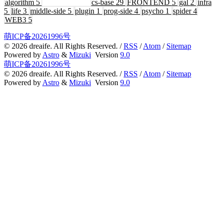
アーカイブ
71
algorithm
5
BACKEND
2
cs-base
29
FRONTEND
5
gal
2
infra
5
life
3
middle-side
5
plugin
1
prog-side
4
psycho
1
spider
4
WEB3
5
萌ICP备20261996号
©
2026
dreaife. All Rights Reserved. /
RSS
/
Atom
/
Sitemap
Powered by
Astro
&
Mizuki
Version
9.0
萌ICP备20261996号
©
2026
dreaife. All Rights Reserved. /
RSS
/
Atom
/
Sitemap
Powered by
Astro
&
Mizuki
Version
9.0