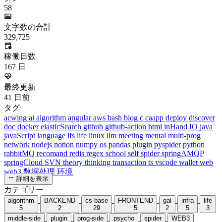
タグ
58
文字数の合計
329,725
稼働日数
167
日
最終更新
41
日前
タグ
acwing
ai
algorithm
angular
aws
bash
blog
c
caapp
deploy
discover
doc
docker
elasticSearch
github
github-action
html
inHand
IO
java
javaScript
language
lfs
life
linux
llm
meeting
mental
multi-prog
network
nodejs
notion
numpy
os
pandas
plugin
pyspider
python
rabbitMQ
recomand
redis
regex
school
self
spider
springAMQP
springCloud
SVN
theory
thinking
transaction
ts
vscode
wallet
web
web3
数据处理
环境
詳細を表示
カテゴリー
algorithm
BACKEND
cs-base
FRONTEND
gal
infra
life
5
2
29
5
2
5
3