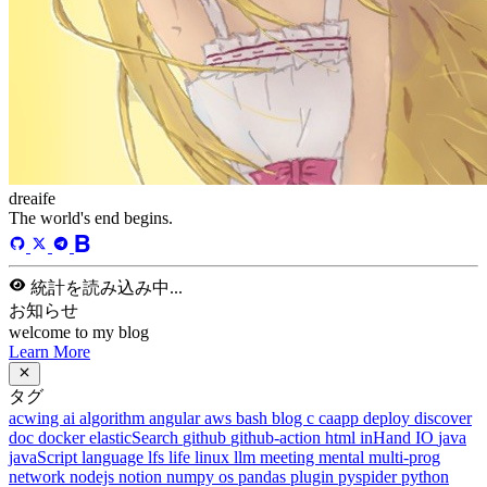
dreaife
The world's end begins.
統計を読み込み中...
お知らせ
welcome to my blog
Learn More
タグ
acwing
ai
algorithm
angular
aws
bash
blog
c
caapp
deploy
discover
doc
docker
elasticSearch
github
github-action
html
inHand
IO
java
javaScript
language
lfs
life
linux
llm
meeting
mental
multi-prog
network
nodejs
notion
numpy
os
pandas
plugin
pyspider
python