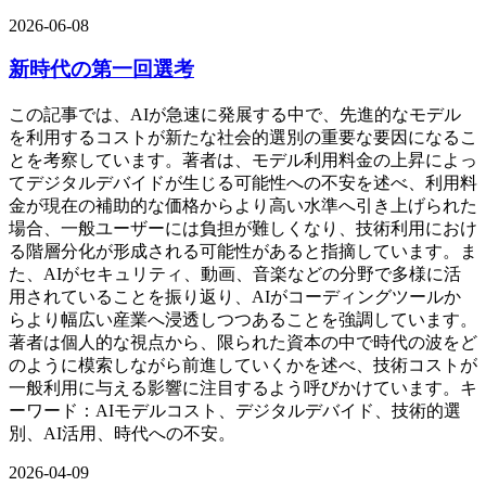
2026-06-08
新時代の第一回選考
この記事では、AIが急速に発展する中で、先進的なモデル
を利用するコストが新たな社会的選別の重要な要因になるこ
とを考察しています。著者は、モデル利用料金の上昇によっ
てデジタルデバイドが生じる可能性への不安を述べ、利用料
金が現在の補助的な価格からより高い水準へ引き上げられた
場合、一般ユーザーには負担が難しくなり、技術利用におけ
る階層分化が形成される可能性があると指摘しています。ま
た、AIがセキュリティ、動画、音楽などの分野で多様に活
用されていることを振り返り、AIがコーディングツールか
らより幅広い産業へ浸透しつつあることを強調しています。
著者は個人的な視点から、限られた資本の中で時代の波をど
のように模索しながら前進していくかを述べ、技術コストが
一般利用に与える影響に注目するよう呼びかけています。キ
ーワード：AIモデルコスト、デジタルデバイド、技術的選
別、AI活用、時代への不安。
2026-04-09