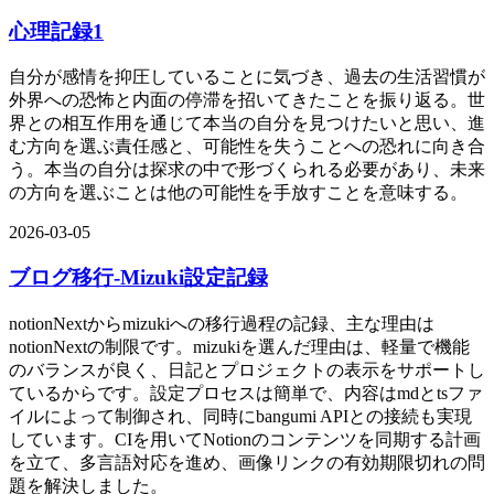
心理記録1
自分が感情を抑圧していることに気づき、過去の生活習慣が
外界への恐怖と内面の停滞を招いてきたことを振り返る。世
界との相互作用を通じて本当の自分を見つけたいと思い、進
む方向を選ぶ責任感と、可能性を失うことへの恐れに向き合
う。本当の自分は探求の中で形づくられる必要があり、未来
の方向を選ぶことは他の可能性を手放すことを意味する。
2026-03-05
ブログ移行-Mizuki設定記録
notionNextからmizukiへの移行過程の記録、主な理由は
notionNextの制限です。mizukiを選んだ理由は、軽量で機能
のバランスが良く、日記とプロジェクトの表示をサポートし
ているからです。設定プロセスは簡単で、内容はmdとtsファ
イルによって制御され、同時にbangumi APIとの接続も実現
しています。CIを用いてNotionのコンテンツを同期する計画
を立て、多言語対応を進め、画像リンクの有効期限切れの問
題を解決しました。