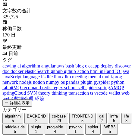
文字数の合計
329,725
稼働日数
170
日
最終更新
44
日前
タグ
acwing
ai
algorithm
angular
aws
bash
blog
c
caapp
deploy
discover
doc
docker
elasticSearch
github
github-action
html
inHand
IO
java
javaScript
language
lfs
life
linux
llm
meeting
mental
multi-prog
network
nodejs
notion
numpy
os
pandas
plugin
pyspider
python
rabbitMQ
recomand
redis
regex
school
self
spider
springAMQP
springCloud
SVN
theory
thinking
transaction
ts
vscode
wallet
web
web3
数据处理
环境
詳細を表示
カテゴリー
algorithm
BACKEND
cs-base
FRONTEND
gal
infra
life
5
2
29
5
2
5
3
middle-side
plugin
prog-side
psycho
spider
WEB3
5
1
4
1
4
5