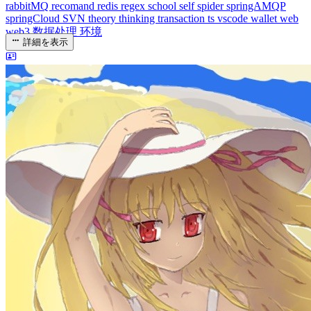
rabbitMQ
recomand
redis
regex
school
self
spider
springAMQP
springCloud
SVN
theory
thinking
transaction
ts
vscode
wallet
web
web3
数据处理
环境
詳細を表示