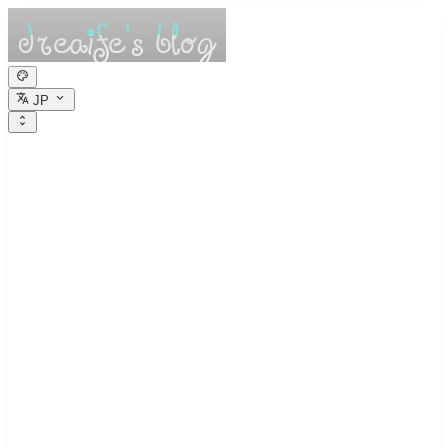
JP
dreaife的休憩小
栈
Dreams are the seedlings of reality.