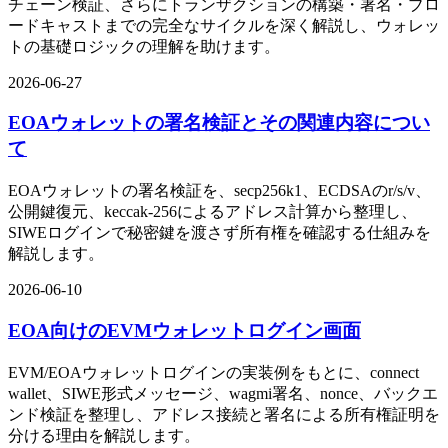
チェーン検証、さらにトランザクションの構築・署名・ブロ
ードキャストまでの完全なサイクルを深く解説し、ウォレッ
トの基礎ロジックの理解を助けます。
2026-06-27
EOAウォレットの署名検証とその関連内容につい
て
EOAウォレットの署名検証を、secp256k1、ECDSAのr/s/v、
公開鍵復元、keccak-256によるアドレス計算から整理し、
SIWEログインで秘密鍵を渡さず所有権を確認する仕組みを
解説します。
2026-06-10
EOA向けのEVMウォレットログイン画面
EVM/EOAウォレットログインの実装例をもとに、connect
wallet、SIWE形式メッセージ、wagmi署名、nonce、バックエ
ンド検証を整理し、アドレス接続と署名による所有権証明を
分ける理由を解説します。