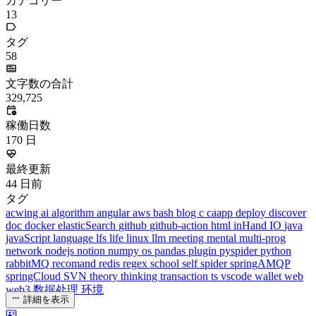
カテゴリー
13
タグ
58
文字数の合計
329,725
稼働日数
170
日
最終更新
44
日前
タグ
acwing
ai
algorithm
angular
aws
bash
blog
c
caapp
deploy
discover
doc
docker
elasticSearch
github
github-action
html
inHand
IO
java
javaScript
language
lfs
life
linux
llm
meeting
mental
multi-prog
network
nodejs
notion
numpy
os
pandas
plugin
pyspider
python
rabbitMQ
recomand
redis
regex
school
self
spider
springAMQP
springCloud
SVN
theory
thinking
transaction
ts
vscode
wallet
web
web3
数据处理
环境
詳細を表示