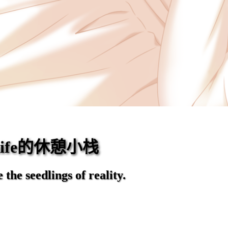
eaife的休憩小栈
the seedlings of reality.