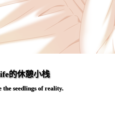
eaife的休憩小栈
the seedlings of reality.