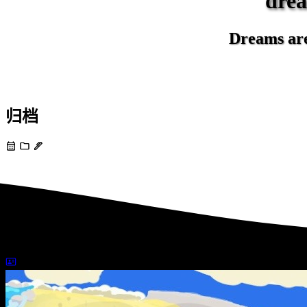
dr
Dreams are 
归档