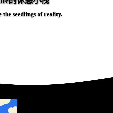
eaife的休憩小栈
the seedlings of reality.