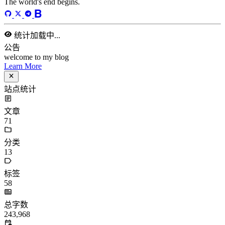
The world's end begins.
统计加载中...
公告
welcome to my blog
Learn More
站点统计
文章
71
分类
13
标签
58
总字数
243,968