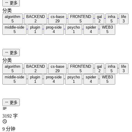
/
meeting
/
doc
/
IO
统计加载中...