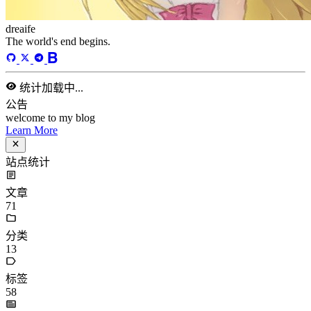
41
天前
标签
acwing
ai
algorithm
angular
aws
bash
blog
c
caapp
deploy
discover
doc
docker
elasticSearch
github
github-action
html
inHand
IO
java
javaScript
language
lfs
life
linux
llm
meeting
mental
multi-prog
network
nodejs
notion
numpy
os
pandas
plugin
pyspider
python
rabbitMQ
recomand
redis
regex
school
self
spider
springAMQP
springCloud
SVN
theory
thinking
transaction
ts
vscode
wallet
web
web3
数据处理
环境
更多