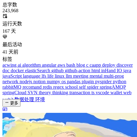
dreaife
The world's end begins.
统计加载中...
公告
welcome to my blog
Learn More