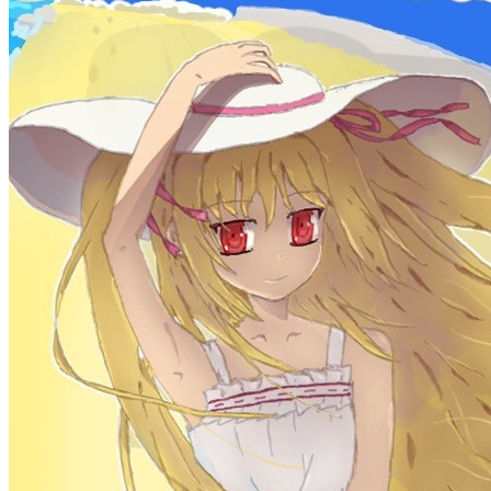
公告
welcome to my blog
Learn More
标签
acwing
ai
algorithm
angular
aws
bash
blog
c
caapp
deploy
discover
doc
docker
elasticSearch
github
github-action
html
inHand
IO
java
javaScript
language
lfs
life
linux
llm
meeting
mental
multi-prog
network
nodejs
notion
numpy
os
pandas
plugin
pyspider
python
rabbitMQ
recomand
redis
regex
school
self
spider
springAMQP
springCloud
SVN
theory
thinking
transaction
ts
vscode
wallet
web
web3
数据处理
环境
更多