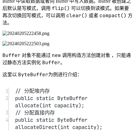
flip
：将缓冲区从写模式切换到读模式，它会
limit
position
将
的值设置为当前
的值，
position
将
的值设置为 0。
clear
: 清空缓冲区，将缓冲区从读模式切换到写模
position
limit
式，并将
的值设置为 0，将
的值设
capacity
置为
的值。
……
Buffer 中数据变化的过程：
1
import
 java.nio.
*
;
2
3
public
class
CharBufferDemo
 {
4
public
static
void
main
(
String
[] 
args
) {
5
// 分配一个容量为8的CharBuffer
6
CharBuffer buffer 
=
CharBuffer.
allocate
(
8
);
7
System.out.
println
(
"初始状