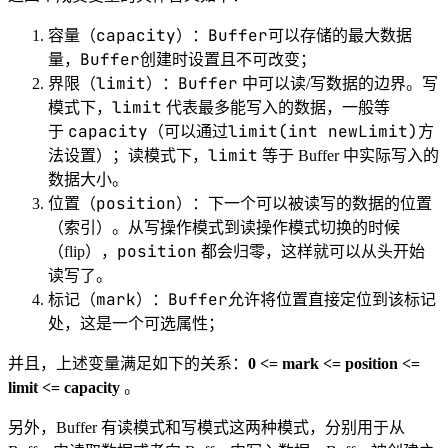
Buffer
new
对象不能通过
调用构造方法创建对象 ，只能通
Buffer
过静态方法实例化
。
ByteBuffer
这里以
为例进行介绍：
1
// 分配堆内存
2
public
static
 ByteBuffer 
allocate
(
int
 capacity);
3
// 分配直接内存
4
public
static
 ByteBuffer 
allocateDirect
(
int
 capacity);
Buffer 最核心的两个方法：
get
: 读取缓冲区的数据
put
：向缓冲区写入数据
除上述两个方法之外，其他的重要方法：