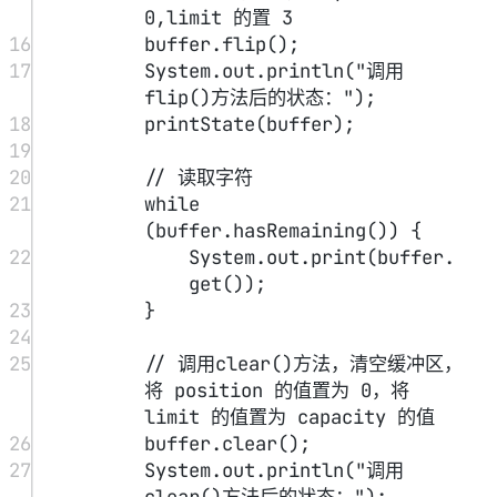
33
private
static
void
printState
(CharBuffer 
buffer
) {
34
System.out.
print
(
"capacity: 
"
+
 buffer.
capacity
());
35
System.out.
print
(
", limit: "
+
 buffer.
limit
());
36
System.out.
print
(
", 
position: "
+
buffer.
position
());
37
System.out.
print
(
", mark 开始
读取的字符: "
+
buffer.
mark
());
38
System.out.
println
(
"
\\
n"
);
39
}
40
}
输出: