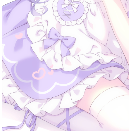
阻塞直到操作完成。这种阻塞模型在处理多个并发连接时可能
会导致性能瓶颈，因为需要为每个连接创建一个线程，而线程
的创建和切换都是有开销的。
为了解决这个问题，在 Java1.4 版本引入了一种新的 I/O 模型
—
NIO
（New IO，也称为 Non-blocking IO） 。NIO 弥补了同
步阻塞 I/O 的不足，它在标准 Java 代码中提供了非阻塞、面
向缓冲、基于通道的 I/O，可以使用少量的线程来处理多个连
接，大大提高了 I/O 效率和并发。
BIO<阻塞直到处理完成>
NIO
，非阻塞
AIO<通知回调>
注意：使用 NIO 并不一定意味着高性能，它的性
能优势主要体现在高并发和高延迟的网络环境下。
当连接数较少、并发程度较低或者网络传输速度较
快时，NIO 的性能并不一定优于传统的 BIO 。
NIO 核心组件
#