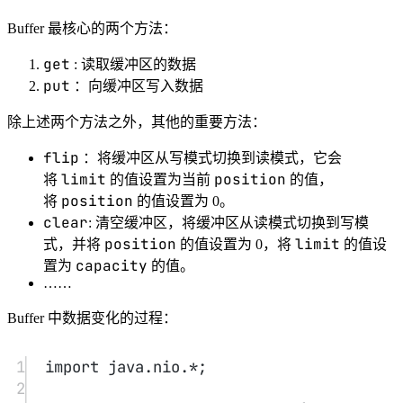
态："
);
8
printState
(buffer);
9
10
// 向buffer写入3个字符
11
buffer.
put
(
'a'
).
put
(
'b'
).
put
(
'c'
);
12
System.out.
println
(
"写入3个字
符后的状态："
);
13
printState
(buffer);
14
15
// 调用flip()方法，准备读取
buffer中的数据，将 position 置 
0,limit 的置 3
16
buffer.
flip
();
17
System.out.
println
(
"调用
flip()方法后的状态："
);
18
printState
(buffer);
19