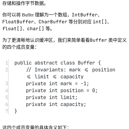
数据大小。
position
位置（
）：下一个可以被读写的数据的位置
（索引）。从写操作模式到读操作模式切换的时候
position
（flip），
都会归零，这样就可以从头开始
读写了。
mark
Buffer
标记（
）：
允许将位置直接定位到该标记
处，这是一个可选属性；
并且，上述变量满足如下的关系：
0 <= mark <= position <=
limit <= capacity
。
另外，Buffer 有读模式和写模式这两种模式，分别用于从
Buffer 中读取数据或者向 Buffer 中写入数据。Buffer 被创建之
flip()
后默认是写模式，调用
可以切换到读模式。如果要
clear()
compact()
再次切换回写模式，可以调用
或者
方
法。