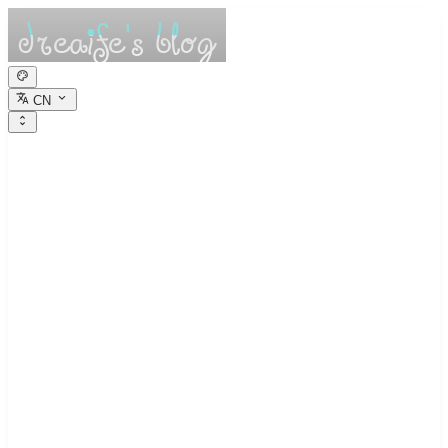
CN
dreaife的休憩小
栈
Dreams are the seedlings of reality.
Java NIO