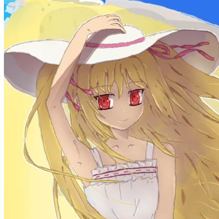
welcome to my blog
Learn More
站点统计
文章
71
分类
13
标签
58
总字数
243,968
运行天数
167
天
最后活动