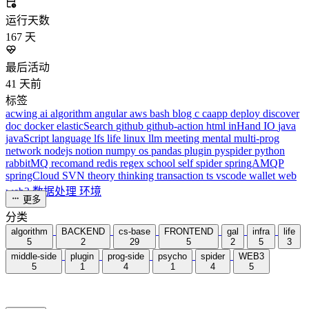
更多
分类
algorithm
BACKEND
cs-base
FRONTEND
gal
infra
life
5
2
29
5
2
5
3
middle-side
plugin
prog-side
psycho
spider
WEB3
5
1
4
1
4
5
更多
3192 字
9 分钟
Java NIO
2024-02-05
cs-base
/
java