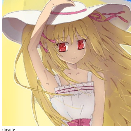
站点统计
文章
71
分类
13
标签
58
总字数
243,968
运行天数
167
天
最后活动
41
天前
标签