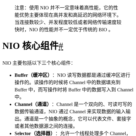
Buffer（缓冲区）
#
在传统的 BIO 中，数据的读写是面向流的， 分为字节流和字
符流。
在 Java 1.4 的 NIO 库中，所有数据都是用缓冲区处理的，这
是新库和之前的 BIO 的一个重要区别，有点类似于 BIO 中的
缓冲流。NIO 在读取数据时，它是直接读到缓冲区中的。在
写入数据时，写入到缓冲区中。 使用 NIO 在读写数据时，都
是通过缓冲区进行操作。
Buffer
ByteBuffer
的子类中，最常用的是
，它可以用来
存储和操作字节数据。
IntBuffer
你可以将 Buffer 理解为一个数组，
、
FloatBuffer
CharBuffer
int[]
、
等分别对应
、
float[]
char[]
、
等。
Buffer
为了更清晰地认识缓冲区，我们来简单看看
类中定义