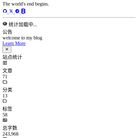
acwing
ai
algorithm
angular
aws
bash
blog
c
caapp
deploy
discover
doc
docker
elasticSearch
github
github-action
html
inHand
IO
java
javaScript
language
lfs
life
linux
llm
meeting
mental
multi-prog
network
nodejs
notion
numpy
os
pandas
plugin
pyspider
python
rabbitMQ
recomand
redis
regex
school
self
spider
springAMQP
springCloud
SVN
theory
thinking
transaction
ts
vscode
wallet
web
web3
数据处理
环境
更多
分类
algorithm
BACKEND
cs-base
FRONTEND
gal
infra
life
5
2
29
5
2
5
3
middle-side
plugin
prog-side
psycho
spider
WEB3
5
1
4
1
4
5
更多
分类
algorithm
BACKEND
cs-base
FRONTEND
gal
infra
life
5
2
29
5
2
5
3
middle-side
plugin
prog-side
psycho
spider
WEB3
5
1
4
1
4
5