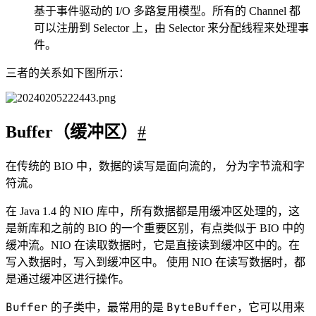
的四个成员变量：
1
public
abstract
class
Buffer
 {
2
// Invariants: mark <= position 
<= limit <= capacity
3
private
int
 mark 
=
-
1
;
4
private
int
 position 
=
0
;
5
private
int
 limit;
6
private
int
 capacity;
7
}
这四个成员变量的具体含义如下：
capacity
Buffer
容量（
）：
可以存储的最大数据
Buffer
量，
创建时设置且不可改变；
limit
Buffer
界限（
）：
中可以读/写数据的边界。写
limit
模式下，
代表最多能写入的数据，一般等
capacity
limit(int newLimit)
于
（可以通过
方
limit
法设置）；读模式下，
等于 Buffer 中实际写入的