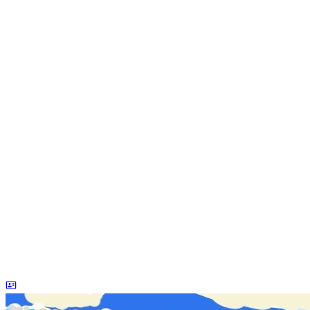
dreaife
The world's end begins.
统计加载中...