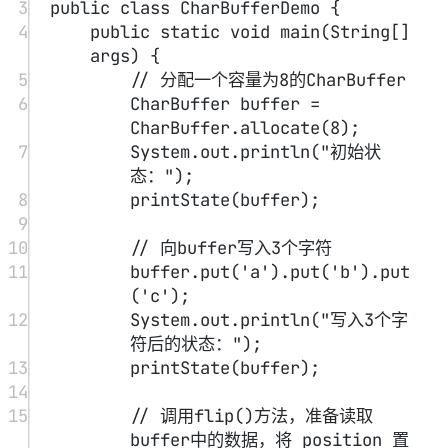
20
// 读取字符
21
while
(buffer.
hasRemaining
()) {
22
System.out.
print
(buffer.
get
());
23
}
24
25
// 调用clear()方法，清空缓冲区，
将 position 的值置为 0，将 
limit 的值置为 capacity 的值
26
buffer.
clear
();
27
System.out.
println
(
"调用
clear()方法后的状态："
);
28
printState
(buffer);
29
30
}
31
32
// 打印buffer的capacity、limit、
position、mark的位置