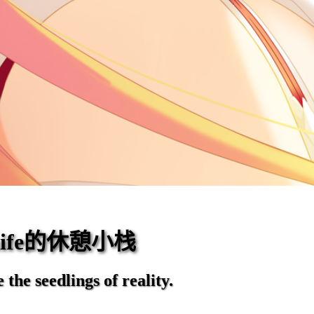
eaife的休憩小栈
the seedlings of reality.