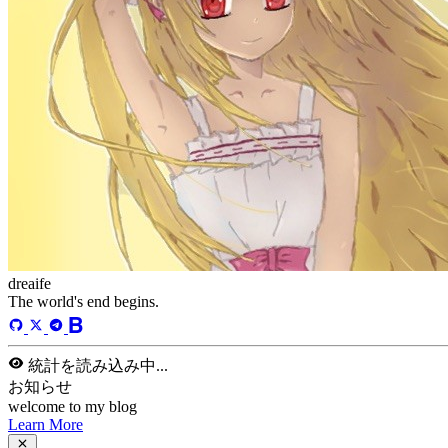
dreaife
The world's end begins.
統計を読み込み中...
お知らせ
welcome to my blog
Learn More