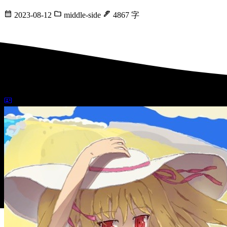
RabbitMQ入門
2023-08-12
middle-side
4867 字