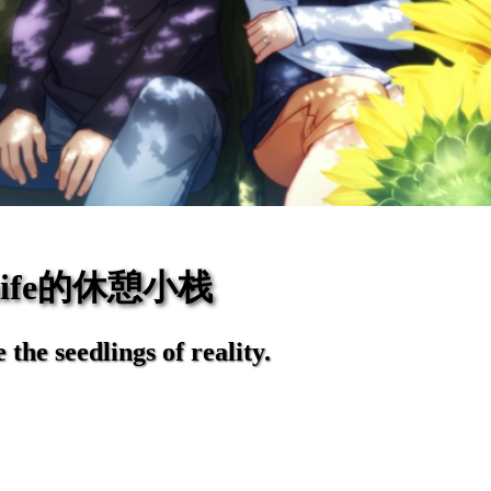
eaife的休憩小栈
the seedlings of reality.