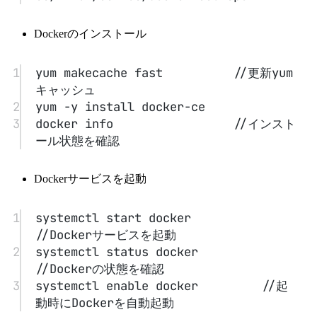
1
sudo mkdir -p /etc/docker
2
sudo tee /etc/docker/daemon.json <<-
'EOF'
3
{
4
"registry-mirrors": 
["https://0o9w7e5n.mirror.aliyuncs
.com"]
5
}
6
EOF
7
sudo systemctl daemon-reload
8
sudo systemctl restart docker
設定後の再読み込み
1
systemctl daemon-reload         //サ
ービス設定ファイルを再読み込み
2
systemctl restart docker        