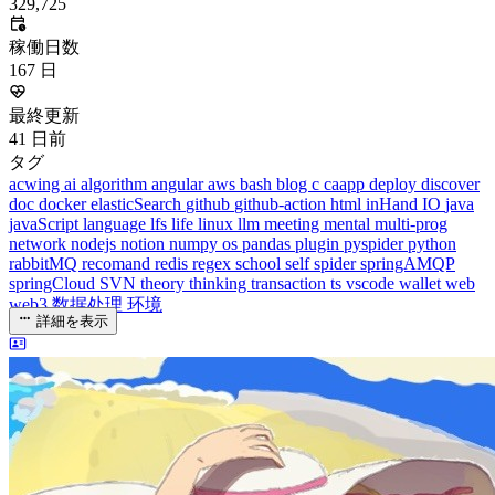
dreaife
The world's end begins.
統計を読み込み中...
お知らせ
welcome to my blog
Learn More