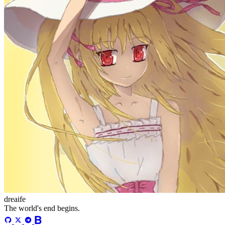
統計情報
投稿
71
カテゴリー
13
タグ
58
文字数の合計
329,725
稼働日数
167
日
最終更新
41
日前
タグ
acwing
ai
algorithm
angular
aws
bash
blog
c
caapp
deploy
discover