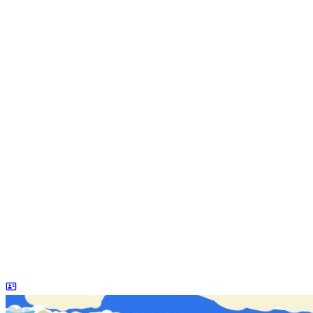
dreaife
The world's end begins.