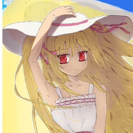
統計を読み込み中...
お知らせ
welcome to my blog
Learn More
統計情報
投稿
71
カテゴリー
13
タグ
58
文字数の合計
329,725
稼働日数
167
日