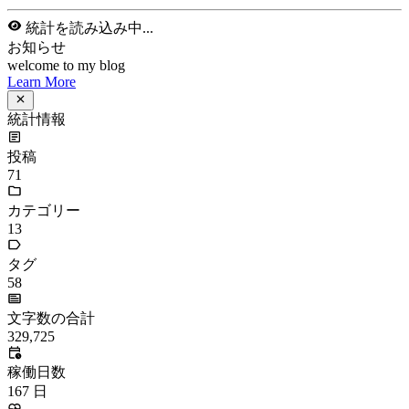
doc
docker
elasticSearch
github
github-action
html
inHand
IO
java
javaScript
language
lfs
life
linux
llm
meeting
mental
multi-prog
network
nodejs
notion
numpy
os
pandas
plugin
pyspider
python
rabbitMQ
recomand
redis
regex
school
self
spider
springAMQP
springCloud
SVN
theory
thinking
transaction
ts
vscode
wallet
web
web3
数据处理
环境
詳細を表示
カテゴリー
algorithm
BACKEND
cs-base
FRONTEND
gal
infra
life
5
2
29
5
2
5
3
middle-side
plugin
prog-side
psycho
spider
WEB3
5
1
4
1
4
5
詳細を表示
カテゴリー
algorithm
BACKEND
cs-base
FRONTEND
gal
infra
life
5
2
29
5
2
5
3
middle-side
plugin
prog-side
psycho
spider
WEB3
5
1
4
1
4
5
詳細を表示