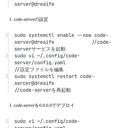
3
firewall-cmd --zone=public --add-
port=7777/tcp --permanent  //ポートを
開放
インストール完了後、code-serverの画面に入ります。
3. code-serverのビルド環境の設定
#
VSIXを使ってcode-serverのC/C++コンポーネントをイ
ンストール
.vscodeの設定ファイルの許可を設定する
c_cpp_properties.jsonファイル
launch.jsonファイル
tasks.json