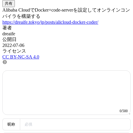
预览
发送
没有评论
查看更多
Powered by
Twikoo
v1.7.13
最終編集からの時間: 4 年 1 月 23 日 16 時間 49 分 35 秒
一部の情報は古い可能性があります
GitHubに大容量ファイルをアップロードする
実験6 DNSプロトコル分析と測定
関連した投稿
スマート
1