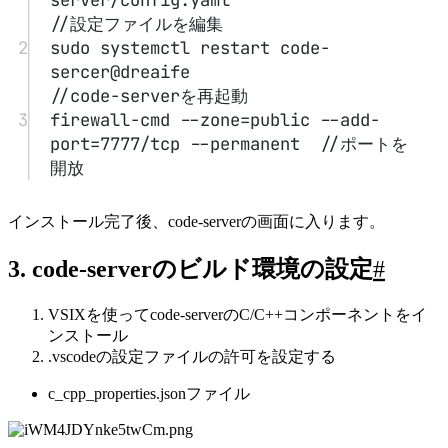
テストインストール結果
テスト用のtest.cppファイルを作成する
1
#include<iostream>
2
#include<algorithm>
3
#include<string>
4
using namespace std;
5
typedef long long ll;
6
const int N = 1e5+10;
7
int n,a[N];
8
string s;
9
void solve(){
10
cout<<"hello"<<endl;
11
}
12
int main(){
13
int _;cin>>_;