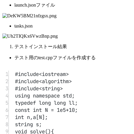
14
while(_--) solve();
15
return 0;
16
}
テストを実行
実行に成功し、結果は正しいです。オンラインコンパイラの
設定が完了しました。
共有
この記事が役に立ったときは、ぜひ他の人に共有してくださ
い!
共有
Alibaba CloudでDocker+code-serverを設定してオンラインコン
パイラを構築する
https://dreaife.tokyo/jp/posts/alicloud-docker-coder/
著者