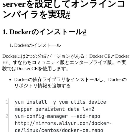
1
yum makecache fast          //更新yum
キャッシュ
2
yum -y install docker-ce
3
docker info                 //インスト
ール状態を確認
Dockerサービスを起動
1
systemctl start docker          
//Dockerサービスを起動
2
systemctl status docker         
//Dockerの状態を確認
3
systemctl enable docker         //起
動時にDockerを自動起動
阿里云镜像仓库(镜像加速)の設定
Alibaba Cloudのイメージミラー画面
操作手順に従って設定