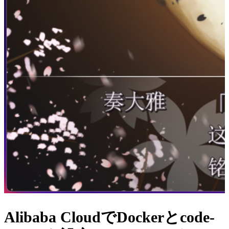
1. Dockerのインストール
#
Dockerのインストール
Dockerには2つの分岐バージョンがある：Docker CEとDocker
EE、すなわちコミュニティ版とエンタープライズ版。本実
験ではDocker CEを使用します。
Dockerの依存ライブラリをインストールし、Dockerの
リポジトリ情報を追加する
1
yum install -y yum-utils device-
mapper-persistent-data lvm2
2
yum-config-manager --add-repo 
http://mirrors.aliyun.com/docker-
ce/linux/centos/docker-ce.repo
Dockerのインストール