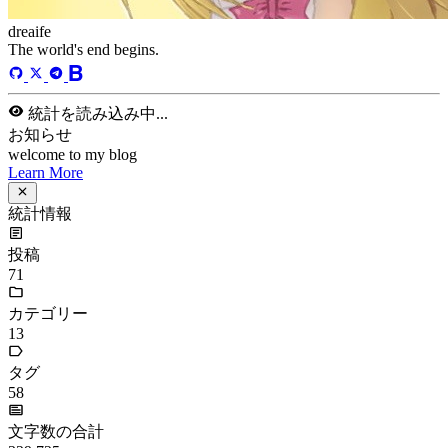
最終更新
41
日前
タグ
acwing
ai
algorithm
angular
aws
bash
blog
c
caapp
deploy
discover
doc
docker
elasticSearch
github
github-action
html
inHand
IO
java
javaScript
language
lfs
life
linux
llm
meeting
mental
multi-prog
network
nodejs
notion
numpy
os
pandas
plugin
pyspider
python
rabbitMQ
recomand
redis
regex
school
self
spider
springAMQP
springCloud
SVN
theory
thinking
transaction
ts
vscode
wallet
web
web3
数据处理
环境
詳細を表示