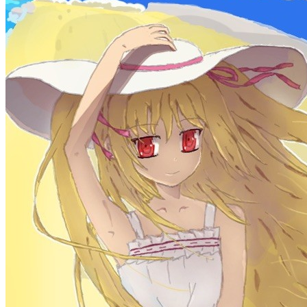
統計を読み込み中...
お知らせ
welcome to my blog
Learn More
タグ
acwing
ai
algorithm
angular
aws
bash
blog
c
caapp
deploy
discover
doc
docker
elasticSearch
github
github-action
html
inHand
IO
java
javaScript
language
lfs
life
linux
llm
meeting
mental
multi-prog
network
nodejs
notion
numpy
os
pandas
plugin
pyspider
python
rabbitMQ
recomand
redis
regex
school
self
spider
springAMQP
springCloud
SVN
theory
thinking
transaction
ts
vscode
wallet
web
web3
数据处理
环境
詳細を表示