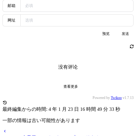
実験8 WEBサーバーのデプロイと応用
cs-base
本実験は、電子メールシステムの構造、クライアン
トとサーバーの通信、SMTP/POP3プロトコルを理解するこ
とを目的としています。Alibaba Cloud上でNginxとApacheを
インストール・デプロイし、静的/動的Webページへのアク
セスを実演し、依存パッケージのインストール問題を解決し
ました。これにより、Linuxでのソフトウェア設定に関する
理解とプログラミング能力が向上しました。
2
実験2 IPプロトコル分析
cs-base
本実験は、IPパケット形式と各フィールドの意味を理
解し、tcpdumpとWiresharkの使い方を習得することを目的と
しています。実験環境にはAlibaba Cloudホストと各種OSを
使用します。tcpdumpでのパケット取得とWiresharkでの解析
を通じて、IPプロトコル構造と関連コマンドの活用を学び、
tracerouteコマンドやXftp接続の問題を解決し、プログラミン
グ能力とIPプロトコル理解を向上させました。
3
実験5 電子メール