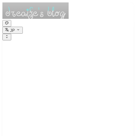
JP
dreaife的休憩小
栈
Dreams are the seedlings of reality.
Alibaba CloudでDocker+code-serverを設
定してオンラインコンパイラを構築す
る