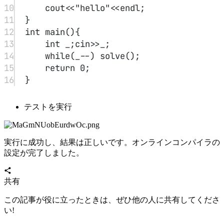
dreaife
公開日
2022-07-06
ライセンス
CC BY-NC-SA 4.0
0/500
昵称
邮箱
网址