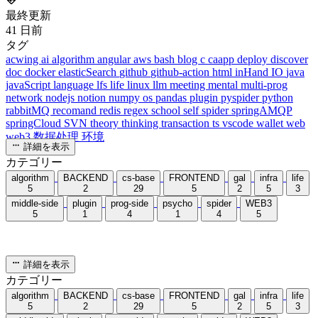
カテゴリー
algorithm
BACKEND
cs-base
FRONTEND
gal
infra
life
5
2
29
5
2
5
3
middle-side
plugin
prog-side
psycho
spider
WEB3
5
1
4
1
4
5
詳細を表示
433 文字
1 分
Alibaba CloudでDocker+code-serverを設定してオンラインコン
パイラを構築する
2022-07-06
cs-base
/
network
/