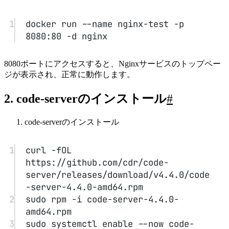
1
sudo systemctl enable --now code-
server@dreaife             //code-
serverサービスを起動
2
sudo vi ~/.config/code-
server/config.yaml                   
//設定ファイルを編集
3
sudo systemctl restart code-
sercer@dreaife                  
//code-serverを再起動
code-serverを0.0.0.0でデプロイ
1
sudo vi ~/.config/code-
server/config.yaml                   
//設定ファイルを編集
2
sudo systemctl restart code-
sercer@dreaife                  
//code-serverを再起動