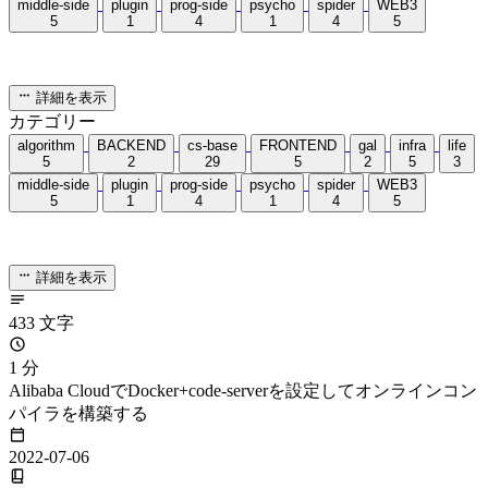
school
統計を読み込み中...