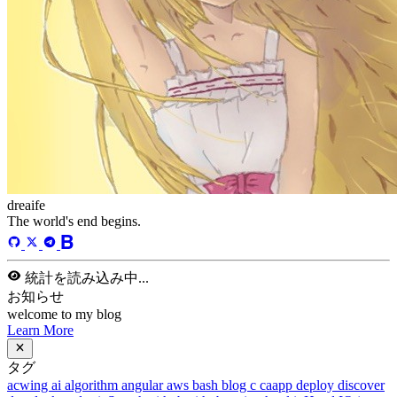
dreaife
The world's end begins.
統計を読み込み中...
お知らせ
welcome to my blog
Learn More
タグ
acwing
ai
algorithm
angular
aws
bash
blog
c
caapp
deploy
discover