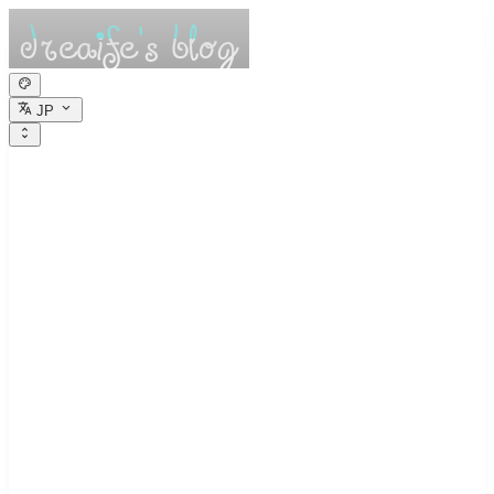
JP
dreaife的休憩小
栈
Dreams are the seedlings of reality.
アルゴリズム学習：ビット演算・離散
化・区間マージ