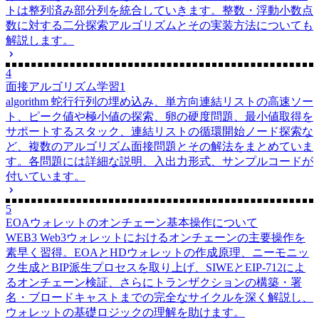
トは整列済み部分列を統合していきます。整数・浮動小数点
数に対する二分探索アルゴリズムとその実装方法についても
解説します。
4
面接アルゴリズム学習1
algorithm
蛇行行列の埋め込み、単方向連結リストの高速ソー
ト、ピーク値や極小値の探索、卵の硬度問題、最小値取得を
サポートするスタック、連結リストの循環開始ノード探索な
ど、複数のアルゴリズム面接問題とその解法をまとめていま
す。各問題には詳細な説明、入出力形式、サンプルコードが
付いています。
5
EOAウォレットのオンチェーン基本操作について
WEB3
Web3ウォレットにおけるオンチェーンの主要操作を
素早く習得。EOAとHDウォレットの作成原理、ニーモニッ
ク生成とBIP派生プロセスを取り上げ、SIWEとEIP-712によ
るオンチェーン検証、さらにトランザクションの構築・署
名・ブロードキャストまでの完全なサイクルを深く解説し、
ウォレットの基礎ロジックの理解を助けます。