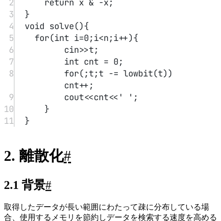
2
return
 x 
&
-
x;
3
}
4
void
solve
(){
5
for
(
int
 i
=
0
;i
<
n;i
++
){
6
cin
>>
t;
7
int
 cnt 
=
0
;
8
for
(;t;t 
-=
lowbit
(t)) 
cnt
++
;
9
cout
<<
cnt
<<
' '
;
10
}
11
}
2. 離散化
#
2.1 背景
#
取得したデータが長い範囲にわたって疎に分布している場
合、使用するメモリを節約しデータを検索する速度を高める