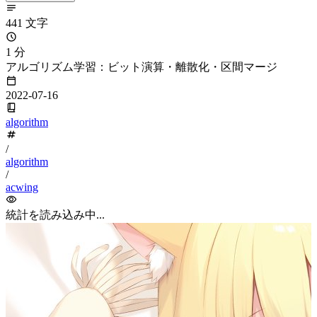
441 文字
1 分
アルゴリズム学習：ビット演算・離散化・区間マージ
2022-07-16
algorithm
/
algorithm
/
acwing
統計を読み込み中...