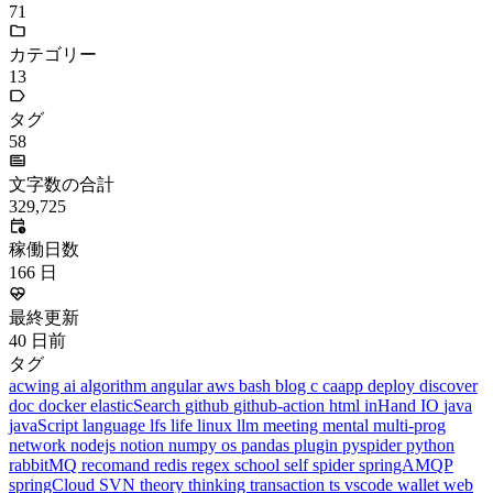
71
カテゴリー
13
タグ
58
文字数の合計
329,725
稼働日数
166
日
最終更新
40
日前
タグ
acwing
ai
algorithm
angular
aws
bash
blog
c
caapp
deploy
discover
doc
docker
elasticSearch
github
github-action
html
inHand
IO
java
javaScript
language
lfs
life
linux
llm
meeting
mental
multi-prog
network
nodejs
notion
numpy
os
pandas
plugin
pyspider
python
rabbitMQ
recomand
redis
regex
school
self
spider
springAMQP
springCloud
SVN
theory
thinking
transaction
ts
vscode
wallet
web