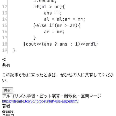
i.second;
12
if
(ml 
>
 ar){
13
ans 
++
;
14
al 
=
 ml;ar 
=
 mr;
15
}
else
if
(mr 
>
 ar){
16
ar 
=
 mr;
17
}
18
}cout
<<
(ans 
?
 ans 
:
1
)
<<
endl;
19
}
共有
この記事が役に立ったときは、ぜひ他の人に共有してくださ
い!
共有
アルゴリズム学習：ビット演算・離散化・区間マージ
https://dreaife.tokyo/jp/posts/bitwise-algorithm/
著者
dreaife