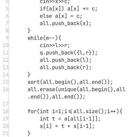
4
cin
>>
x
>>
c;
5
if
(a[x]) a[x] 
+=
 c;
6
else
 a[x] 
=
 c;
7
all.
push_back
(x);
8
}
9
while
(m
--
){
10
cin
>>
l
>>
r;
11
q.
push_back
({l,r});
12
all.
push_back
(l);
13
all.
push_back
(r);
14
}
15
sort
(all.
begin
(),all.
end
());
16
all.
erase
(
unique
(all.
begin
(),all
.
end
()),all.
end
());
17
18
for
(
int
 i
=
1
;i
<=
all.
size
();i
++
){
19
int
 t 
=
 a[all[i
-
1
]];
20
s[i] 
=
 t 
+
 s[i
-
1
];
21
}