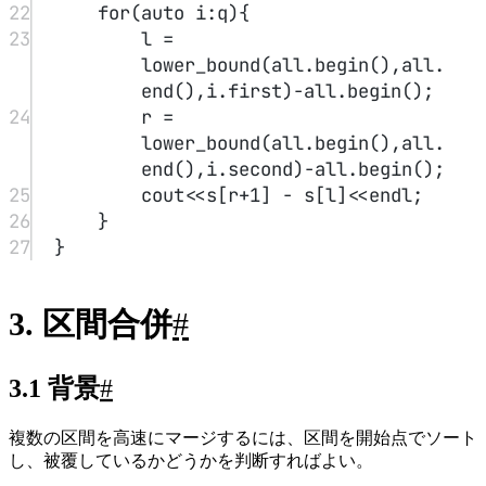
22
for
(
auto
 i:q){
23
l 
=
lower_bound
(all.
begin
(),all.
end
(),i.first)
-
all.
begin
();
24
r 
=
lower_bound
(all.
begin
(),all.
end
(),i.second)
-
all.
begin
();
25
cout
<<
s[r
+
1
] 
-
 s[l]
<<
endl;
26
}
27
}
3. 区間合併
#
3.1 背景
#
複数の区間を高速にマージするには、区間を開始点でソート
し、被覆しているかどうかを判断すればよい。