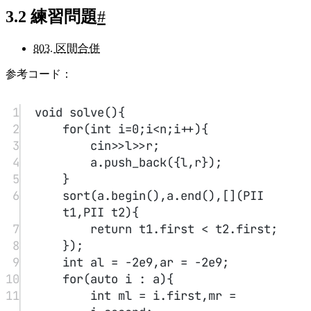
3.2 練習問題
#
803. 区間合併
参考コード：
1
void
solve
(){
2
for
(
int
 i
=
0
;i
<
n;i
++
){
3
cin
>>
l
>>
r;
4
a.
push_back
({l,r});
5
}
6
sort
(a.
begin
(),a.
end
(),[](
PII
t1
,
PII
t2
){
7
return
 t1.first 
<
 t2.first;
8
});
9
int
 al 
=
-
2
e
9
,ar 
=
-
2
e
9
;
10
for
(
auto
 i : a){
11
int
 ml 
=
 i.first,mr 
=