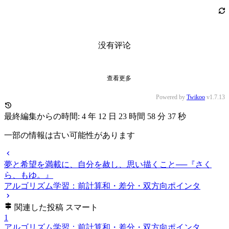
没有评论
查看更多
Powered by
Twikoo
v1.7.13
最終編集からの時間: 4 年 12 日 23 時間 58 分 39 秒
一部の情報は古い可能性があります
夢と希望を満載に、自分を赦し、思い描くこと──『さく
ら、もゆ。』
アルゴリズム学習：前計算和・差分・双方向ポインタ
関連した投稿
スマート
1
アルゴリズム学習：前計算和・差分・双方向ポインタ