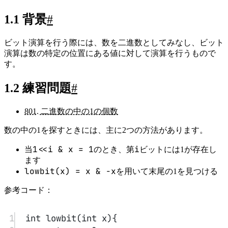
1.1 背景
#
ビット演算を行う際には、数を二進数としてみなし、ビット
演算は数の特定の位置にある値に対して演算を行うもので
す。
1.2 練習問題
#
801. 二進数の中の1の個数
数の中の1を探すときには、主に2つの方法があります。
1<<i & x = 1
i
当
のとき、第
ビットには1が存在し
ます
lowbit(x) = x & -x
を用いて末尾の1を見つける
参考コード：
1
int
lowbit
(
int
x
){