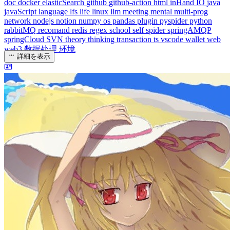
doc
docker
elasticSearch
github
github-action
html
inHand
IO
java
javaScript
language
lfs
life
linux
llm
meeting
mental
multi-prog
network
nodejs
notion
numpy
os
pandas
plugin
pyspider
python
rabbitMQ
recomand
redis
regex
school
self
spider
springAMQP
springCloud
SVN
theory
thinking
transaction
ts
vscode
wallet
web
web3
数据处理
环境
詳細を表示