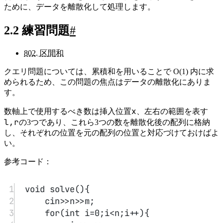
ために、データを離散化して処理します。
2.2 練習問題
#
802. 区間和
クエリ問題については、累積和を用いることで O(1) 内に求
められるため、この問題の焦点はデータの離散化にありま
す。
x
数軸上で使用するべき数は挿入位置
、左右の範囲を表す
l,r
の3つであり、これら3つの数を離散化後の配列に格納
し、それぞれの位置を元の配列の位置と対応づけておけばよ
い。
参考コード：
1
void
solve
(){
2
cin
>>
n
>>
m;
3
for
(
int
 i
=
0
;i
<
n;i
++
){