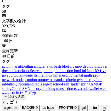
タグ
58
文字数の合計
329,725
稼働日数
166
日
最終更新
40
日前
タグ
acwing
ai
algorithm
angular
aws
bash
blog
c
caapp
deploy
discover
doc
docker
elasticSearch
github
github-action
html
inHand
IO
java
javaScript
language
lfs
life
linux
llm
meeting
mental
multi-prog
network
nodejs
notion
numpy
os
pandas
plugin
pyspider
python
rabbitMQ
recomand
redis
regex
school
self
spider
springAMQP
springCloud
SVN
theory
thinking
transaction
ts
vscode
wallet
web
web3
数据处理
环境
詳細を表示
カテゴリー
algorithm
BACKEND
cs-base
FRONTEND
gal
infra
life