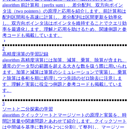
algorithm
前計算和（prefix sum）、差分配列、双方向ポイン
タ法（two pointers）の原理と応用を紹介します。前計算和は
配列区間和を高速に計算し、差分配列は区間更新を効率化
し、双方向ポインタ法はポインタを維持することでクエリ効
率を最適化します。理解と応用を助けるため、関連例題と参
考コードも掲載しています。
2
高精度演算の学習記録
algorithm
高精度演算には加算、減算、乗算、除算が含まれ、
通常のデータ型の範囲を超える大きな数を扱う際に用いられ
ます。加算と減算は筆算のシミュレーションで実装し、乗算
と除算は各桁を順に処理しつつ先頭のゼロ除去に注意しま
す。理解と実装に役立つ例題と参考コードも掲載していま
す。
3
ソートと二分探索の学習
algorithm
クイックソートとマージソートの原理と実装を、時
間計算量や関連問題とあわせて紹介します。クイックソート
は中間値を基準に数列を2つに分割して整列し、マージソー