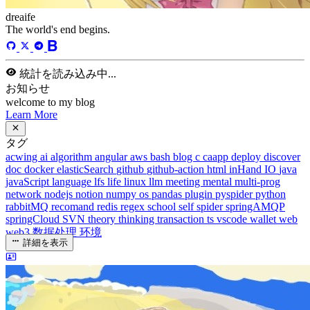
42
日前
タグ
acwing
ai
algorithm
angular
aws
bash
blog
c
caapp
deploy
discover
doc
docker
elasticSearch
github
github-action
html
inHand
IO
java
javaScript
language
lfs
life
linux
llm
meeting
mental
multi-prog
network
nodejs
notion
numpy
os
pandas
plugin
pyspider
python
rabbitMQ
recomand
redis
regex
school
self
spider
springAMQP
springCloud
SVN
theory
thinking
transaction
ts
vscode
wallet
web
web3
数据处理
环境
詳細を表示