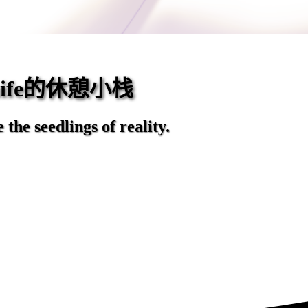
eaife的休憩小栈
the seedlings of reality.