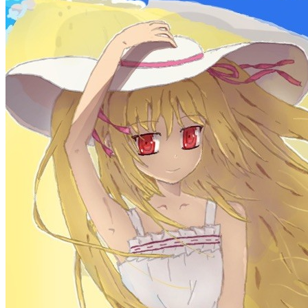
dreaife
The world's end begins.
统计加载中...
公告
welcome to my blog
Learn More
站点统计
文章
71
分类
13