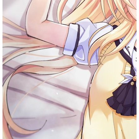
正则表达式可以应用于各种编程语言和文本处理工具中，如
JavaScript、Python、Java、Perl 等。
1
// 从字符串 str 中提取数字部分的内容(匹配
一次)：
2
var str = "abc123def";
3
var patt1 = /[0-9]+/;
4
document.write(str.match(patt1));
在线工具
#
在线工具
正则表达式的模式
#
正则表达式的模式可以包括以下内容：
字面值字符：例如字母、数字、空格等，可以直接匹配