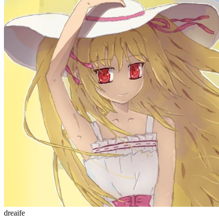
更多
分类
algorithm
BACKEND
cs-base
FRONTEND
gal
infra
life
5
2
29
5
2
5
3
middle-side
plugin
prog-side
psycho
spider
WEB3
5
1
4
1
4
5
更多
分类
algorithm
BACKEND
cs-base
FRONTEND
gal
infra
life
5
2
29
5
2
5
3
middle-side
plugin
prog-side
psycho
spider
WEB3
5
1
4
1
4
5
更多
6112 字