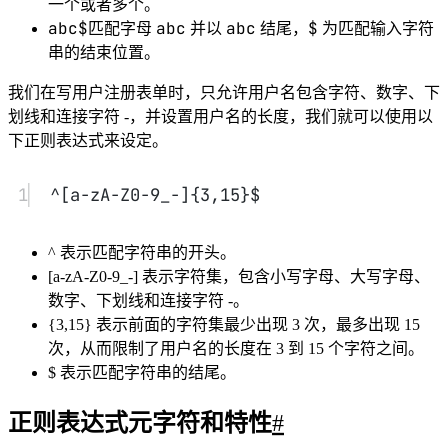
典型的搜索和替换操作要求您提供与预期的搜索结果匹配的确
切文本。虽然这种技术对于对静态文本执行简单搜索和替换任
务可能已经足够了，但它缺乏灵活性，若采用这种方法搜索动
态文本，即使不是不可能，至少也会变得很困难。
通过使用正则表达式，可以：
测试字符串内的模式。 例如，可以测试输入字符串，以
查看字符串内是否出现电话号码模式或信用卡号码模
式。这称为数据验证。
替换文本。 可以使用正则表达式来识别文档中的特定文
本，完全删除该文本或者用其他文本替换它。
基于模式匹配从字符串中提取子字符串。 可以查找文档
内或输入域内特定的文本。
例如，您可能需要搜索整个网站，删除过时的材料，以及替换
某些 HTML 格式标记。在这种情况下，可以使用正则表达式
来确定在每个文件中是否出现该材料或该 HTML 格式标记。
此过程将受影响的文件列表缩小到包含需要删除或更改的材料
的那些文件。然后可以使用正则表达式来删除过时的材料。最