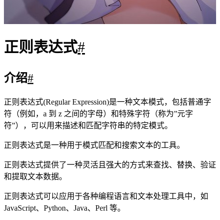
^
为匹配输入字符串的开始位置。
[0-9]+
[0-9]
+
匹配多个数字，
匹配单个数字，
匹配
一个或者多个。
abc$
abc
abc
$
匹配字母
并以
结尾，
为匹配输入字符
串的结束位置。
我们在写用户注册表单时，只允许用户名包含字符、数字、下
划线和连接字符 -，并设置用户名的长度，我们就可以使用以
下正则表达式来设定。
1
^[a-zA-Z0-9_-]{3,15}$
^ 表示匹配字符串的开头。
[a-zA-Z0-9_-] 表示字符集，包含小写字母、大写字母、
数字、下划线和连接字符 -。
{3,15} 表示前面的字符集最少出现 3 次，最多出现 15
次，从而限制了用户名的长度在 3 到 15 个字符之间。
$ 表示匹配字符串的结尾。