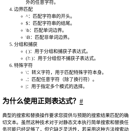
正则表达式 - 语法
#
正则表达式是一种用于匹配和操作文本的强大工具，它是由一
系列字符和特殊字符组成的模式，用于描述要匹配的文本模
式。
正则表达式可以在文本中查找、替换、提取和验证特定的模
式。
构造正则表达式的方法和创建数学表达式的方法一样。也就是
用多种元字符与运算符可以将小的表达式结合在一起来创建更
大的表达式。正则表达式的组件可以是单个的字符、字符集
合、字符范围、字符间的选择或者所有这些组件的任意组合。
正则表达式是由普通字符（例如字符 a 到 z）以及特殊字符
（称为”元字符”）组成的文字模式。模式描述在搜索文本时要
匹配的一个或多个字符串。正则表达式作为一个模板，将某个
字符模式与所搜索的字符串进行匹配。
普通字符
#