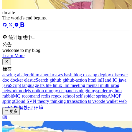
标签
58
总字数
243,968
运行天数
170
天
最后活动
44
天前
标签
acwing
ai
algorithm
angular
aws
bash
blog
c
caapp
deploy
discover
doc
docker
elasticSearch
github
github-action
html
inHand
IO
java
javaScript
language
lfs
life
linux
llm
meeting
mental
multi-prog
network
nodejs
notion
numpy
os
pandas
plugin
pyspider
python
rabbitMQ
recomand
redis
regex
school
self
spider
springAMQP
springCloud
SVN
theory
thinking
transaction
ts
vscode
wallet
web
web3
数据处理
环境
更多