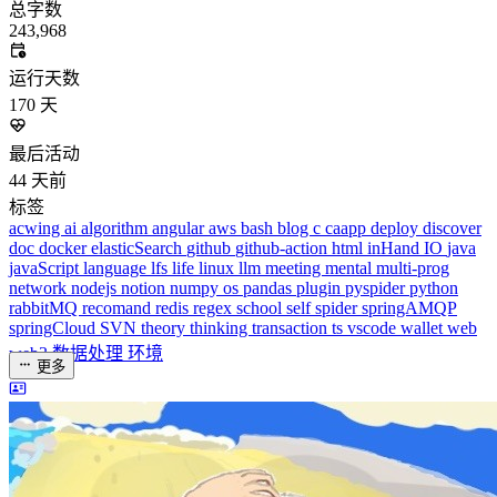
总字数
243,968
运行天数
170
天
最后活动
44
天前
标签
acwing
ai
algorithm
angular
aws
bash
blog
c
caapp
deploy
discover
doc
docker
elasticSearch
github
github-action
html
inHand
IO
java
javaScript
language
lfs
life
linux
llm
meeting
mental
multi-prog
network
nodejs
notion
numpy
os
pandas
plugin
pyspider
python
rabbitMQ
recomand
redis
regex
school
self
spider
springAMQP
springCloud
SVN
theory
thinking
transaction
ts
vscode
wallet
web
web3
数据处理
环境
更多
分类
algorithm
BACKEND
cs-base
FRONTEND
gal
infra
life
5
2
29
5
2
5
3
middle-side
plugin
prog-side
psycho
spider
WEB3
5
1
4
1
4
5