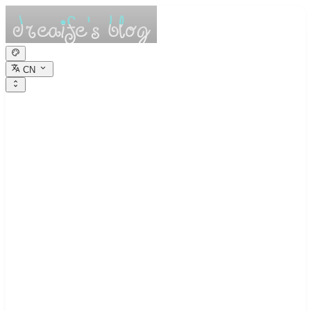
CN
dreaife的休憩小
栈
Dreams are the seedlings of reality.