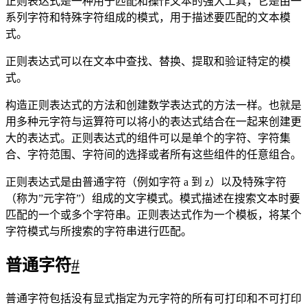
所谓特殊字符，就是一些有特殊含义的字符，如上面说的
runoo*b
*
中的
，简单的说就是表示任何字符串的意思。如
*
*
果要查找字符串中的
符号，则需要对
进行转义，即在其前
\\
runo\\*ob
runo*ob
加一个
，
匹配字符串
。
许多元字符要求在试图匹配它们时特别对待。若要匹配这些特
殊字符，必须首先使字符”转义”，即，将反斜杠字符\ 放在它
们前面。下表列出了正则表达式中的特殊字符：
特别字符
描述
$
匹配输入字符串的结尾位置。如果设置了 RegExp 对象的 Mul
( )
标记一个子表达式的开始和结束位置。子表达式可以获取
-
匹配前面的子表达式零次或多次。要匹配 * 字符，请使
+
匹配前面的子表达式一次或多次。要匹配 + 字符，请
.
匹配除换行符 \n 之外的任何单字符。要匹配 . ，请使用
[
标记一个中括号表达式的开始。要匹配 [，请使用 \[
?
匹配前面的子表达式零次或一次，或指明一个非贪婪限定
\
将下一个字符标记为或特殊字符、或原义字符、或向后引用、或八进