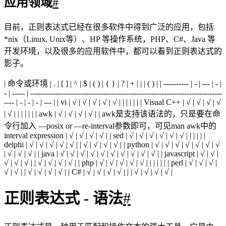
非打印字符
#
非打印字符也可以是正则表达式的组成部分。下表列出了表示
非打印字符的转义序列：
字符
描述
\cx
匹配由x指明的控制字符。例如， \cM 匹配一个 Control-M
\f
匹配一个换页符。等价于 \x0c 和 \cL。
\n
匹配一个换行符。等价于 \x0a 和 \cJ。
\r
匹配一个回车符。等价于 \x0d 和 \cM。
\s
匹配任何空白字符，包括空格、制表符、换页符等等。等价于 [ \f
\S
匹配任何非空白字符。等价于 [^ \f\n\r\t\v]。
\t
匹配一个制表符。等价于 \x09 和 \cI。
\v
匹配一个垂直制表符。等价于 \x0b 和 \cK。
特殊字符
#