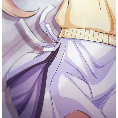
它们自身。
特殊字符：例如点号 .、星号 *、加号 +、问号 ? 等，它
们具有特殊的含义和功能。
字符类：用方括号 包围的字符集合，用于匹配方括号内
的任意一个字符。
元字符：例如 \d、\w、\s 等，用于匹配特定类型的字
符，如数字、字母、空白字符等。
量词：例如 {n}、{n,}、{n,m} 等，用于指定匹配的次数
或范围。
边界符号：例如 ^、$、\b、\B 等，用于匹配字符串的开
头、结尾或单词边界位置。
简介
#
正则表达式的使用，可以通过简单的办法来实现强大的功能。
下面先给出一个简单的示例：