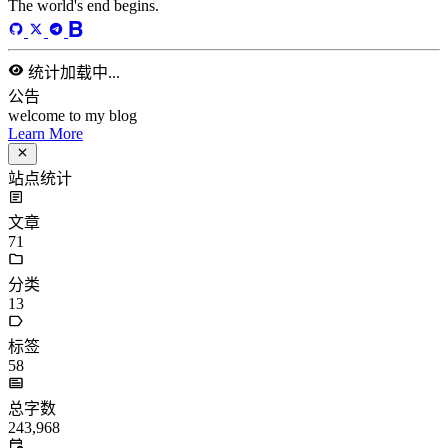
17 分钟
初涉正则表达式
2024-01-12
prog-side
/
regex
统计加载中...