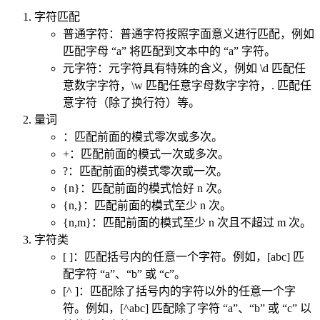
后，可以使用正则表达式来搜索和替换标记。
应用领域
#
目前，正则表达式已经在很多软件中得到广泛的应用，包括
*nix（Linux, Unix等）、HP 等操作系统，PHP、C#、Java 等
开发环境，以及很多的应用软件中，都可以看到正则表达式的
影子。
| 命令或环境 | . | [ ] | ^ | $ | ( ) | { } | ? | + | | | ( ) | | ---------- | - | --- | - |
- | ----- | ----------------------------------------------------------------------------
---- | - | - | - | --- | | vi | √ | √ | √ | √ | √ | | | | | | | Visual C++ | √ | √ | √ | √
| √ | | | | | | | awk | √ | √ | √ | √ | | awk是支持该语法的，只是要在命
令行加入 —posix or —re-interval参数即可，可见man awk中的
interval expression | √ | √ | √ | √ | | sed | √ | √ | √ | √ | √ | √ | | | | | |
delphi | √ | √ | √ | √ | √ | | √ | √ | √ | √ | | python | √ | √ | √ | √ | √ | √ | √
| √ | √ | √ | | java | √ | √ | √ | √ | √ | √ | √ | √ | √ | √ | | javascript | √ | √ |
√ | √ | √ | | √ | √ | √ | √ | | php | √ | √ | √ | √ | √ | | | | | | | perl | √ | √ | √ |
√ | √ | | √ | √ | √ | √ | | C# | √ | √ | √ | √ | | | √ | √ | √ | √ |