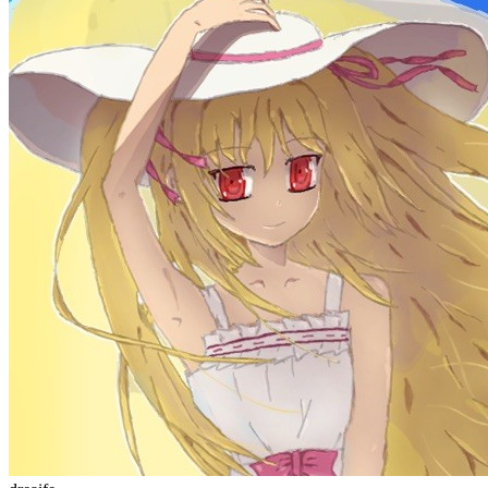
dreaife
The world's end begins.
统计加载中...
公告
welcome to my blog
Learn More
站点统计
文章
71
分类
13
标签
58