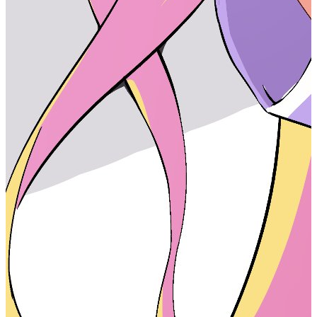
angular.json
#
projects > {your-project-name} > architect
> build > options > outputPath
如果默认生成静态网页在browser下，记得修改/添加属性
1
"baseHref"
: 
"/browser/"
,