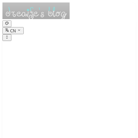
CN
dreaife的休憩小
栈
Dreams are the seedlings of reality.