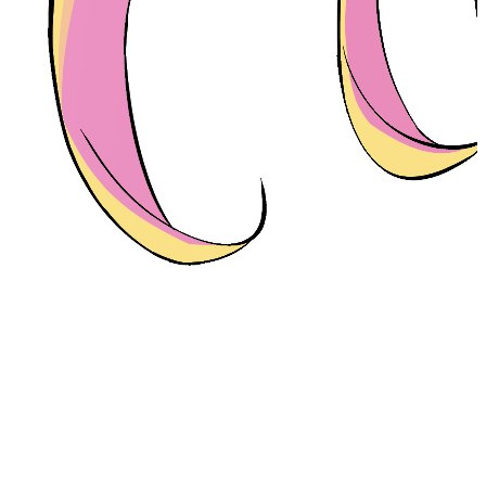
10
runs-on
: 
ubuntu-latest
11
steps
:
12
- 
name
: 
Checkout code
13
uses
: 
actions/checkout@v3
14
15
- 
name
: 
Setup Node.js
16
uses
: 
actions/setup-node@v3
17
with
:
18
node-version
: 
'20'
# 请根
据项目需求修改 Node.js 版本
19
20
- 
name
: 
Install dependencies
21
run
: 
npm install
22
23
- 
name
: 
Build project
24
run
: 
npm run build
25
26
- 
name
: 
Deploy to GitHub Pages
27
uses
: 
JamesIves/github-