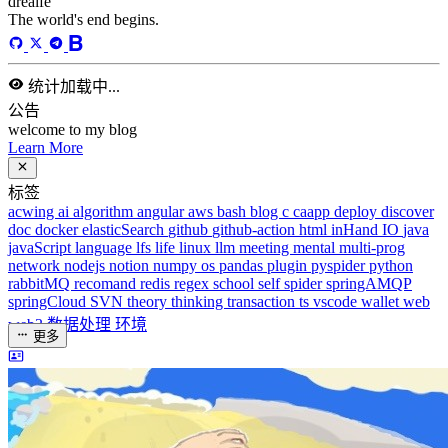
总字数
243,968
运行天数
168
天
最后活动
42
天前
标签
acwing
ai
algorithm
angular
aws
bash
blog
c
caapp
deploy
discover
doc
docker
elasticSearch
github
github-action
html
inHand
IO
java
javaScript
language
lfs
life
linux
llm
meeting
mental
multi-prog
network
nodejs
notion
numpy
os
pandas
plugin
pyspider
python
rabbitMQ
recomand
redis
regex
school
self
spider
springAMQP
springCloud
SVN
theory
thinking
transaction
ts
vscode
wallet
web
web3
数据处理
环境
更多