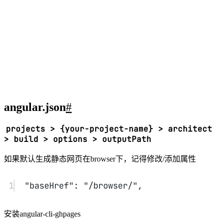
pages-deploy-action@v4
28
with
:
29
folder
: 
dist/my-angular-
project/browser
# 请根据实
际输出路径填写
30
token
: 
${{ secrets.TOKEN 
}}
31
32
env
:
33
GITHUB_TOKEN
: 
${{ secrets.TOKEN }}
记得在github中
生成token
用于访问repo，并在action的环境变量
中添加。
https://github.com/${your_name}/${your_repo
推送到监控的分支
#
修改github page配置，设置page分支为gh-pages