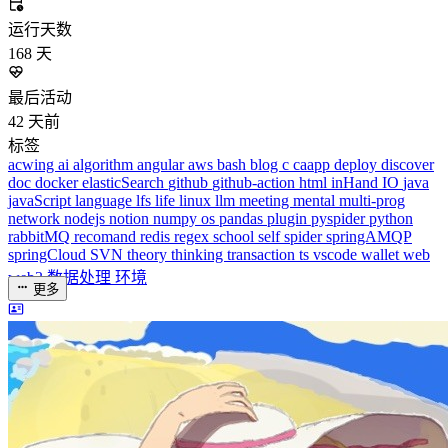
运行天数
168
天
最后活动
42
天前
标签
acwing
ai
algorithm
angular
aws
bash
blog
c
caapp
deploy
discover
doc
docker
elasticSearch
github
github-action
html
inHand
IO
java
javaScript
language
lfs
life
linux
llm
meeting
mental
multi-prog
network
nodejs
notion
numpy
os
pandas
plugin
pyspider
python
rabbitMQ
recomand
redis
regex
school
self
spider
springAMQP
springCloud
SVN
theory
thinking
transaction
ts
vscode
wallet
web
web3
数据处理
环境
更多
分类
algorithm
BACKEND
cs-base
FRONTEND
gal
infra
life
5
2
29
5
2
5
3
middle-side
plugin
prog-side
psycho
spider
WEB3
5
1
4
1
4
5