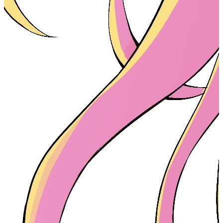
安装angular-cli-ghpages
1
ng
add
angular-cli-ghpages
.github/workflows下创建工作流
#
1
name
: 
Deploy to GitHub Pages
2
3
on
:
4
push
:
5
branches
:
6
- 
master
# 或者你要监控的分支名称
7
8
jobs
:
9
build-and-deploy
: