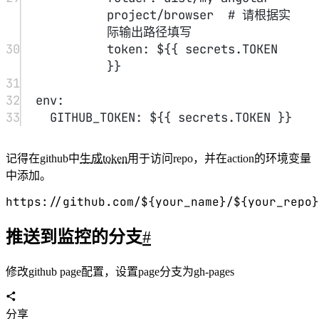
距离上次编辑: 1 年 9 月 12 天 5 小时 36 分 04 秒
部分信息可能已经过时
angular初步使用
svn使用
相关文章
智能推荐
1
基于Angular的动画展示网站+登录注册（cognito）
FRONTEND
该项目是基于Angular的Web应用，用于展示和搜
索Bangumi上的动画，使用Cognito进行用户认证。项目包含自
动部署到GitHub Pages的功能，使用GitHub Actions进行自动化
构建和部署。主要技术栈包括Angular 16、TypeScript、HTML
和CSS，项目结构清晰，包含用户登录、注册、搜索和动画日
历等功能。
2