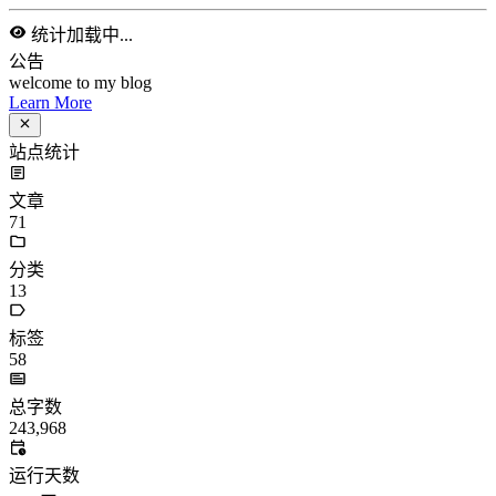
1 分钟
github action自动部署angular页面
2024-11-04
infra
/
github-action
统计加载中...