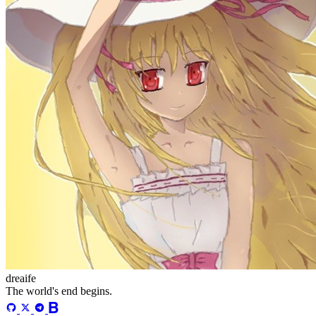
更多
分类
algorithm
BACKEND
cs-base
FRONTEND
gal
infra
life
5
2
29
5
2
5
3
middle-side
plugin
prog-side
psycho
spider
WEB3
5
1
4
1
4
5
更多
分类
algorithm
BACKEND
cs-base
FRONTEND
gal
infra
life
5
2
29
5
2
5
3
middle-side
plugin
prog-side
psycho
spider
WEB3
5
1
4
1
4
5
更多
83 字