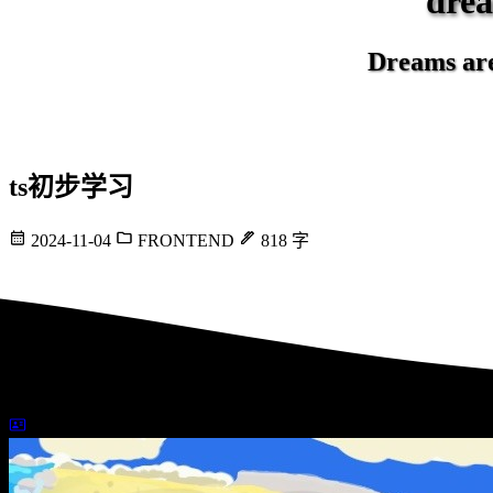
dr
Dreams are 
ts初步学习
2024-11-04
FRONTEND
818 字