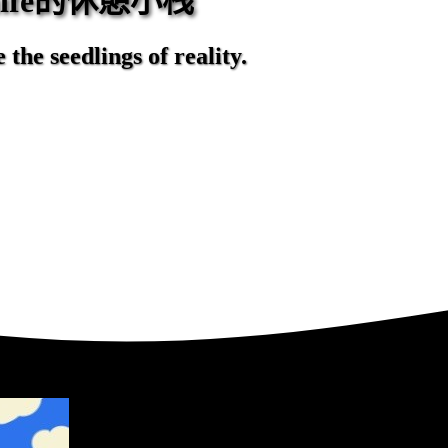
eaife的休憩小栈
the seedlings of reality.