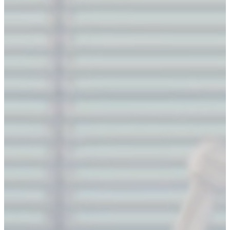
蛇形矩阵
#
微软面试题
题目描述
#
n
m
n
m
1
输入两个整数
n
和
m
，输出一个
n
行
m
列的矩阵，将数字
n
1
×
到
n
m
按照回字蛇形填充至矩阵中。
\times
m
具体矩阵形式可参考样例。