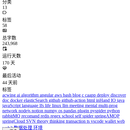
更多
分类
algorithm
BACKEND
cs-base
FRONTEND
gal
infra
life
5
2
29
5
2
5
3
middle-side
plugin
prog-side
psycho
spider
WEB3
5
1
4
1
4
5
更多
分类
algorithm
BACKEND
cs-base
FRONTEND
gal
infra
life
5
2
29
5
2
5
3
middle-side
plugin
prog-side
psycho
spider
WEB3
5
1
4
1
4
5
更多
1821 字