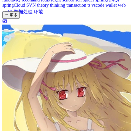
dreaife
The world's end begins.
统计加载中...
公告
welcome to my blog
Learn More
站点统计
文章
71
分类
13
标签
58