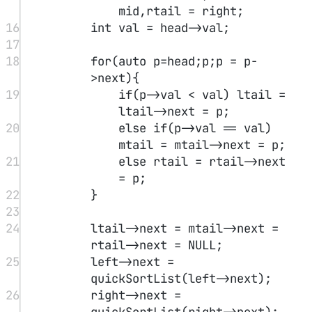
right->next;
30
31
auto p 
=
 left->next;
32
delete left;delete 
mid;delete right;
33
return
 p;
34
}
35
36
ListNode
*
get_tail
(ListNode
*
head) {
37
while
 (head->next) head 
=
head->next;
38
return
 head;
39
}
40
};
寻找峰值
#