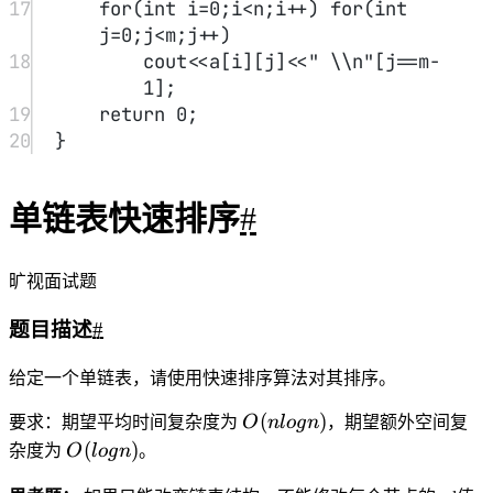
int
[0,
链表中的所有数大小均在
in
t
范围内，链表长度在
10000]
[
0
,
10000
]
。
本题数据完全随机生成。
解法
#
思路与普通的快排基本一致，将链表根据一个val分成小于
val、等于val、大于val三段，再对前后两段递归进行快排，对
于排序完的三段从前到后进行拼接即可完成。
1
/**
2
* Definition for singly-linked 
list.
3
* struct ListNode {
4
*     int val;
5
*     ListNode *next;
6
*     ListNode(int x) : val(x), 
next(NULL) {}