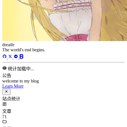
总字数
243,968
运行天数
170
天
最后活动
44
天前
标签
acwing
ai
algorithm
angular
aws
bash
blog
c
caapp
deploy
discover
doc
docker
elasticSearch
github
github-action
html
inHand
IO
java
javaScript
language
lfs
life
linux
llm
meeting
mental
multi-prog
network
nodejs
notion
numpy
os
pandas
plugin
pyspider
python
rabbitMQ
recomand
redis
regex
school
self
spider
springAMQP
springCloud
SVN
theory
thinking
transaction
ts
vscode
wallet
web
web3
数据处理
环境
更多
分类
algorithm
BACKEND
cs-base
FRONTEND
gal
infra
life
5
2
29
5
2
5
3
middle-side
plugin
prog-side
psycho
spider
WEB3
5
1
4
1
4
5