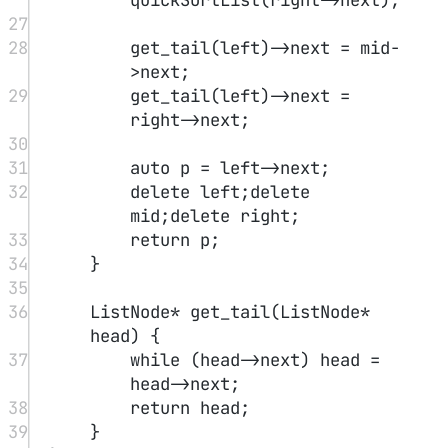
峰值元素是指其值严格大于左右相邻值的元素。
nums
给你一个整数数组
，找到峰值元素并返回其索引。数组
可能包含多个峰值，在这种情况下，返回
任何一个峰值
所在
位置即可。
nums[-1] = nums[n] = -∞
你可以假设
。
O(log n)
你必须实现时间复杂度为
的算法来解决此问题。
提示：
1 <= nums.length <= 1000
231 <= nums[i] <= 231 - 1
i
nums[i] != nums[i + 1]
对于所有有效的
都有
解法
#
可以发现当存在斜坡时，顺着高点的方向就可以找到答案。