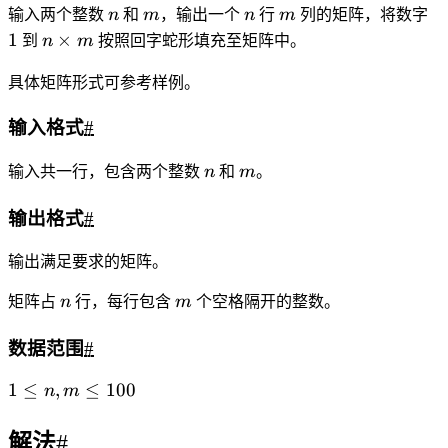
2
#include
<cstring>
3
#include
<algorithm>
4
using namespace std;
5
const
int
 N 
=
110
;
6
int
 n,m,
a
[N][N];
7
int
main
(){
8
cin
>>
n
>>
m;
9
int
 l 
=
0
,r 
=
 m
-
1
, t 
=
0
,d 
=
 n
-
1
,cnt
=
1
;
10
while
(l
<=
r 
||
 t 
<=
 d){
11
for
(
int
 i
=
l;i
<=
r 
&&
t
<=
d;i
++
) 
a
[t][i] 
=
cnt
++
;t
++
;
12
for
(
int
 i
=
t;i
<=
d 
&&
l
<=
r;i
++
) 
a
[i][r] 
=
 cnt
++
;r
-
-
;
13
for
(
int
 i
=
r;i
>=
l 
&&
 t
<=
d;i
-
-
) 
a
[d][i] 
=
 cnt
++
;d
--
;