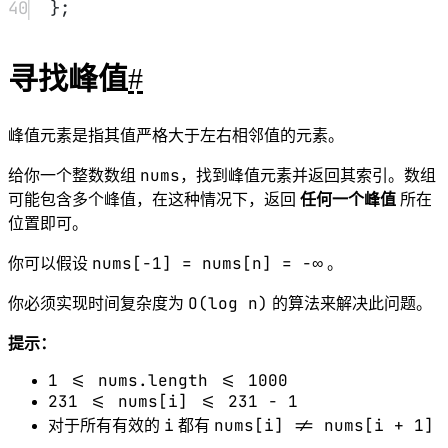
1
class
Solution
 {
2
public:
3
int
findPeakElement
(
vector
<
int
>
&
nums
) {
4
int
 l
=
0
,r 
=
 nums.
size
()
-
1
;
5
while
(l
<
r){
6
int
 mid 
=
 (l
+
r) 
>>
1
;
7
long
long
 lm 
=
 mid
-
1
,rm 
=
 mid
+
1
;
8
if
(lm
<
0
) lm 
=
 INT_MIN
-
1
ll
;
9
else
 lm 
=
 nums[lm];
10
if
(rm
>=
nums.
size
()) rm 
=
INT_MIN
-
1
ll
;
11
else
 rm 
=
 nums[rm];
12
long
long
 key 
=
nums[mid];
13
if
(key
>
lm 
&&
 key
>
rm)