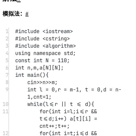
14
for
(
int
 i
=
d;i
>=
t 
&&
 l
<=
r;i
-
-
) 
a
[i][l] 
=
 cnt
++
;l
++
;
15
}
16
for
(
int
 i
=
0
;i
<
n;i
++
)
17
for
(
int
 j
=
0
;j
<
m;j
++
)
18
cout
<<
a
[i][j]
<<
" 
\\
n"
[j
==
m
-
1
];
19
20
return
0
;
21
}
触底模拟：
#
1
#include
<iostream>
2
#include
<cstring>
3
#include
<algorithm>
4
using namespace std;
5
const
int
 N 
=
110
;