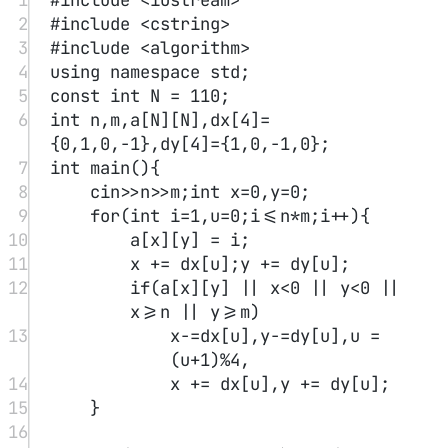
20
}
单链表快速排序
#
旷视面试题
题目描述
#
给定一个单链表，请使用快速排序算法对其排序。
O(nlogn)
(
)
要求：期望平均时间复杂度为
O
n
l
o
g
n
，期望额外空间复
O(logn)
(
)
杂度为
O
l
o
g
n
。
思考题：
如果只能改变链表结构，不能修改每个节点的val值
该如何做呢？
数据范围
#