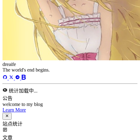
标签
58
总字数
243,968
运行天数
170
天
最后活动
44
天前
标签
acwing
ai
algorithm
angular
aws
bash
blog
c
caapp
deploy
discover
doc
docker
elasticSearch
github
github-action
html
inHand
IO
java
javaScript
language
lfs
life
linux
llm
meeting
mental
multi-prog
network
nodejs
notion
numpy
os
pandas
plugin
pyspider
python
rabbitMQ
recomand
redis
regex
school
self
spider
springAMQP
springCloud
SVN
theory
thinking
transaction
ts
vscode
wallet
web
web3
数据处理
环境
更多