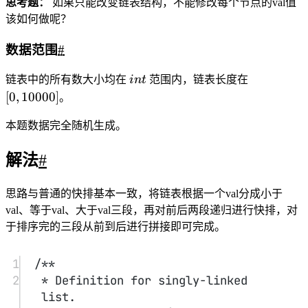
7
* };
8
*/
9
class Solution {
10
public:
11
ListNode
*
quickSortList
(ListNode
*
 head) {
12
if
(
!
head 
||
!
head->next) 
return
 head;
13
14
auto left 
=
 new 
ListNode
(
-
1
),mid
=
new 
ListNode
(
-
1
),right
=
new 
ListNode
(
-
1
),
15
ltail 
=
 left,mtail 
=
mid,rtail 
=
 right;
16
int
 val 
=
 head->val;
17
18
for
(auto p
=
head;p;p 
=
 p-