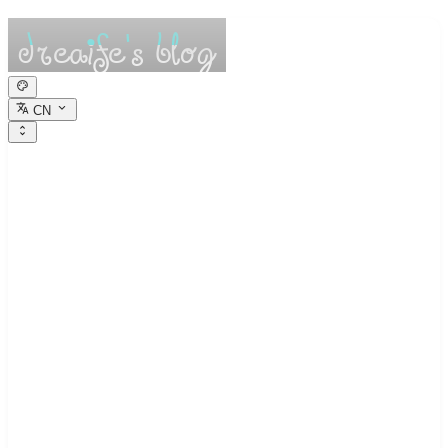
CN
dreaife的休憩小
栈
Dreams are the seedlings of reality.