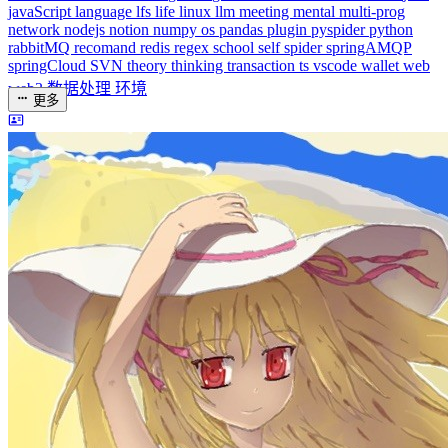
dreaife
The world's end begins.
统计加载中...
公告
welcome to my blog
Learn More
站点统计
文章
71
分类
13