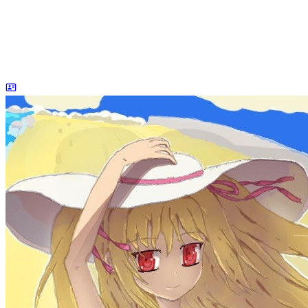
dreaife
The world's end begins.
统计加载中...
公告
welcome to my blog
Learn More
标签
acwing
ai
algorithm
angular
aws
bash
blog
c
caapp
deploy
discover
doc
docker
elasticSearch
github
github-action
html
inHand
IO
java
javaScript
language
lfs
life
linux
llm
meeting
mental
multi-prog
network
nodejs
notion
numpy
os
pandas
plugin
pyspider
python
rabbitMQ
recomand
redis
regex
school
self
spider
springAMQP
springCloud
SVN
theory
thinking
transaction
ts
vscode
wallet
web
web3
数据处理
环境
更多