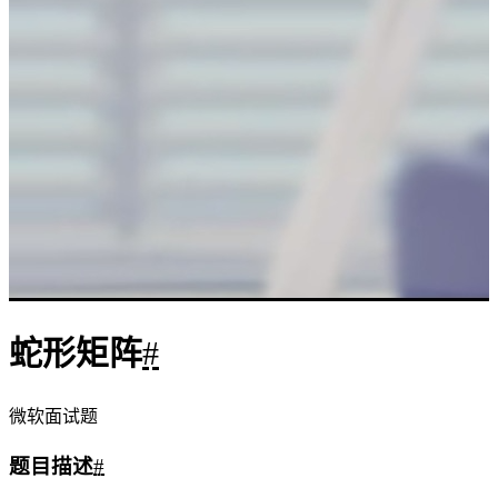
输入格式
#
n
m
输入共一行，包含两个整数
n
和
m
。
输出格式
#
输出满足要求的矩阵。
n
m
矩阵占
n
行，每行包含
m
个空格隔开的整数。
数据范围
#
1
1
≤
,
≤
100
n
m
\le
n,m
解法
#
\le
100
模拟法：
#
1
#include
<iostream>