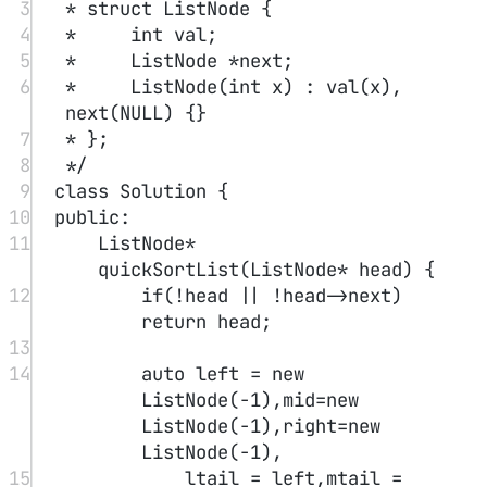
>next){
19
if
(p->val 
<
 val) ltail 
=
ltail->next 
=
 p;
20
else
if
(p->val 
==
 val) 
mtail 
=
 mtail->next 
=
 p;
21
else
 rtail 
=
 rtail->next 
=
 p;
22
}
23
24
ltail->next 
=
 mtail->next 
=
rtail->next 
=
NULL
;
25
left->next 
=
quickSortList
(left->next);
26
right->next 
=
quickSortList
(right->next);
27
28
get_tail
(left)->next 
=
 mid-
>next;
29
get_tail
(left)->next 
=