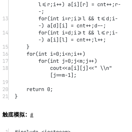
6
int
 n,m,
a
[N][N],
dx
[
4
]
=
{
0
,
1
,
0
,
-
1
},
dy
[
4
]
=
{
1
,
0
,
-
1
,
0
};
7
int
main
(){
8
cin
>>
n
>>
m;
int
 x
=
0
,y
=
0
;
9
for
(
int
 i
=
1
,u
=
0
;i
<=
n
*
m;i
++
){
10
a
[x][y] 
=
 i;
11
x 
+=
dx
[u];y 
+=
dy
[u];
12
if
(
a
[x][y] 
||
 x
<
0
||
 y
<
0
||
x
>=
n 
||
 y
>=
m)
13
x
-=
dx
[u],y
-=
dy
[u],u 
=
(u
+
1
)
%
4
,
14
x 
+=
dx
[u],y 
+=
dy
[u];
15
}
16
17
for
(
int
 i
=
0
;i
<
n;i
++
) 
for
(
int
j
=
0
;j
<
m;j
++
)
18
cout
<<
a
[i][j]
<<
" 
\\
n"
[j
==
m
-
1
];
19
return
0
;