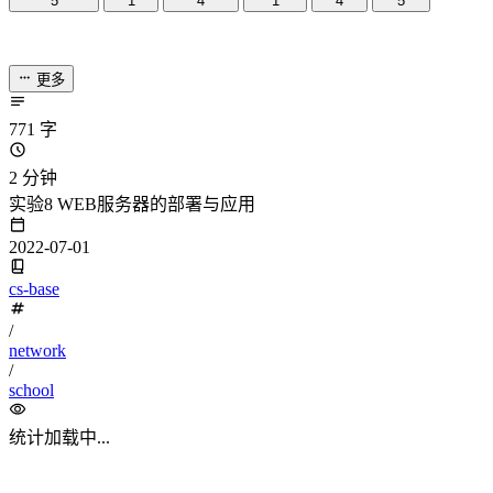
dreaife
The world's end begins.
统计加载中...
公告
welcome to my blog
Learn More
站点统计
文章
71
分类
13