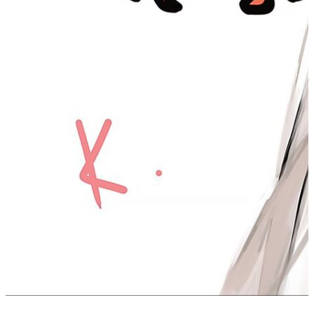
更多
771 字
2 分钟
实验8 WEB服务器的部署与应用
2022-07-01
cs-base
/
network
/
school
统计加载中...