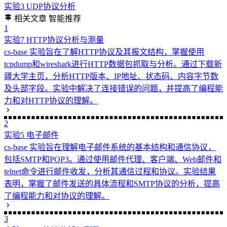
出错解决方法此问题是由于未未将Nginx地址定义
为全局变量，设为全局变量后正常。vim
/etc/profilesource /etc/profilenginx -s reload
5.2 心得体会
#
本次实验报告熟系了应用Nginx和Apache实现网页的部
署，实现对课上知识的印证。通过这次实验，我掌握了
Nginx和Apache使用中的具体流程，了解了常用Linux配
置软件的基本用法，提高了自身编程能力。
通过这些常用的Linux命令操作，对Nginx和Apache的配
置与使用，让我印证了上课所学的知识。
分享
如果这篇文章对你有帮助，欢迎分享给更多人！
分享
实验8 WEB服务器的部署与应用