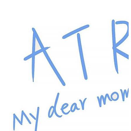
标签
58
总字数
243,968
运行天数
167
天
最后活动
41
天前
标签
acwing
ai
algorithm
angular
aws
bash
blog
c
caapp
deploy
discover
doc
docker
elasticSearch
github
github-action
html
inHand
IO
java
javaScript
language
lfs
life
linux
llm
meeting
mental
multi-prog
network
nodejs
notion
numpy
os
pandas
plugin
pyspider
python
rabbitMQ
recomand
redis
regex
school
self
spider
springAMQP
springCloud
SVN
theory
thinking
transaction
ts
vscode
wallet
web
web3
数据处理
环境
更多
分类
algorithm
BACKEND
cs-base
FRONTEND
gal
infra
life