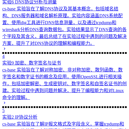
https://dreaife.tokyo/web-server-deploy/
作者
dreaife
发布于
2022-07-01
许可协议
CC BY-NC-SA 4.0
0/500
昵称
邮箱