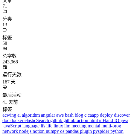
dreaife
The world's end begins.
统计加载中...
公告
welcome to my blog
Learn More
标签
acwing
ai
algorithm
angular
aws
bash
blog
c
caapp
deploy
discover
doc
docker
elasticSearch
github
github-action
html
inHand
IO
java
javaScript
language
lfs
life
linux
llm
meeting
mental
multi-prog
network
nodejs
notion
numpy
os
pandas
plugin
pyspider
python
rabbitMQ
recomand
redis
regex
school
self
spider
springAMQP