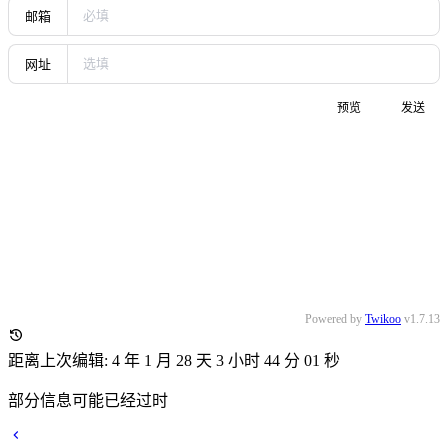
同时通过安装php并调整Apache配置文件实现Apache对静态
php网页的实现。
3. Apache显示动态页面
#
与Nginx类似，通过php函数提取server访问的IP地址、系统、
浏览器，并输出，从而实现网页的动态显示。
5、实验小结
#
5.1 问题与解决办法
#
问题对依赖包进行编译安装时出现错误。解决方法
此问题是由于未安装GCC，使用yum安装即可。
yum -y install gcc问题运行nginx时找不到Nginx导致