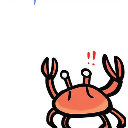
5
2
29
5
2
5
3
middle-side
plugin
prog-side
psycho
spider
WEB3
5
1
4
1
4
5
更多
分类
algorithm
BACKEND
cs-base
FRONTEND
gal
infra
life
5
2
29
5
2
5
3
middle-side
plugin
prog-side
psycho
spider
WEB3
5
1
4
1
4
5
更多
分类
algorithm
BACKEND
cs-base
FRONTEND
gal
infra
life
5
2
29
5
2
5
3
middle-side
plugin
prog-side
psycho
spider
WEB3
5
1
4
1
4
5