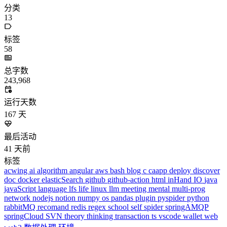
分类
13
标签
58
总字数
243,968
运行天数
167
天
最后活动
41
天前
标签
acwing
ai
algorithm
angular
aws
bash
blog
c
caapp
deploy
discover
doc
docker
elasticSearch
github
github-action
html
inHand
IO
java
javaScript
language
lfs
life
linux
llm
meeting
mental
multi-prog
network
nodejs
notion
numpy
os
pandas
plugin
pyspider
python
rabbitMQ
recomand
redis
regex
school
self
spider
springAMQP
springCloud
SVN
theory
thinking
transaction
ts
vscode
wallet
web
web3
数据处理
环境