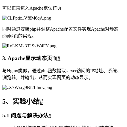
1. Nginx安装与部署
#
openssl
zlib
pcre
安装依赖包
、
、
安装Nginx
1
tar -zxvf nginx-1.22.0.tar.gz
2
cd nginx-1.22.0
3
./configure --
prefix=/usr/install/nginx --with-
pcre=../pcre2-10.40 --with-
zlib=../zlib-1.2.12 --with-
openssl=../openssl-3.0.3
4
make && make install
运行结果显示安装完成