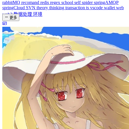
springCloud
SVN
theory
thinking
transaction
ts
vscode
wallet
web
web3
数据处理
环境
更多